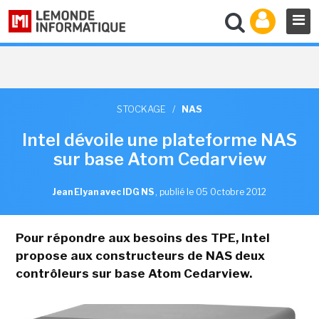
STOCKAGE
/
NAS
Intel dévoile une plateforme NAS
sur base Atom Cedarview
Jean Elyan avec IDG NS
,
publié le 05 Octobre 2012
Pour répondre aux besoins des TPE, Intel
propose aux constructeurs de NAS deux
contrôleurs sur base Atom Cedarview.