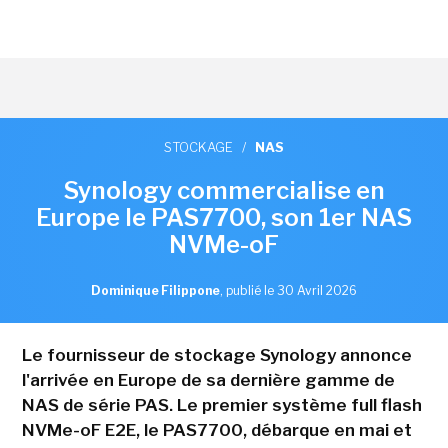
STOCKAGE
/
NAS
Synology commercialise en
Europe le PAS7700, son 1er NAS
NVMe-oF
Dominique Filippone
,
publié le 30 Avril 2026
Le fournisseur de stockage Synology annonce
l'arrivée en Europe de sa dernière gamme de
NAS de série PAS. Le premier système full flash
NVMe-oF E2E, le PAS7700, débarque en mai et