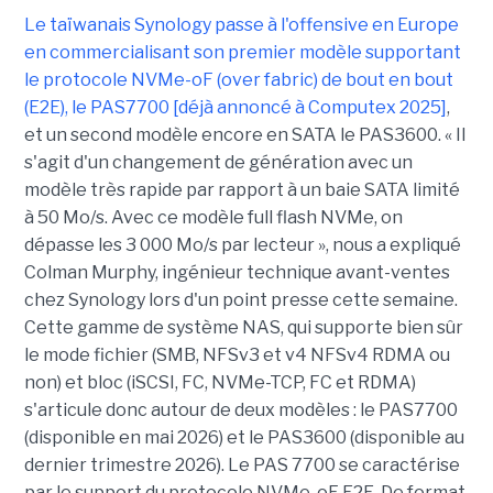
Le taïwanais Synology passe à l'offensive en Europe
en commercialisant son premier modèle supportant
le protocole NVMe-oF (over fabric) de bout en bout
(E2E), le PAS7700 [déjà annoncé à Computex 2025]
,
et un second modèle encore en SATA le PAS3600. « Il
s'agit d'un changement de génération avec un
modèle très rapide par rapport à un baie SATA limité
à 50 Mo/s. Avec ce modèle full flash NVMe, on
dépasse les 3 000 Mo/s par lecteur », nous a expliqué
Colman Murphy, ingénieur technique avant-ventes
chez Synology lors d'un point presse cette semaine.
Cette gamme de système NAS, qui supporte bien sûr
le mode fichier (SMB, NFSv3 et v4 NFSv4 RDMA ou
non) et bloc (iSCSI, FC, NVMe-TCP, FC et RDMA)
s'articule donc autour de deux modèles : le PAS7700
(disponible en mai 2026) et le PAS3600 (disponible au
dernier trimestre 2026). Le PAS 7700 se caractérise
par le support du protocole NVMe-oF E2E. De format