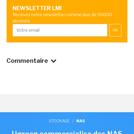
NEWSLETTER LMI
Recevez notre newsletter comme plus de 50000
abonnés
OK
Commentaire
STOCKAGE
/
NAS
Ugreen commercialise des NAS