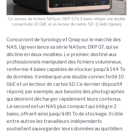
Ce serveur de fichiers NASync DXP GTà 4 baies intègre une double
connectivité 10 GbE et un lecteur de cartes SD. (Crédit Ugreen)
Concurrent de Synology et Qnap sur le marché des
NAS, Ugreen lance sa série NASync DXP GT, qui se
décline en deux modèles. Le premier, destiné aux
professionnels manipulant des fichiers volumineux,
renferme 4 baies capables de stocker jusqu'à 144 To
de données. Il embarque une double connectivité 10
GbE et un lecteur de cartes SD. Ce dernier dispositif
répond, par exemple, aux besoins des photographes
qui désirent décharger rapidement leurs contenus.
Le second est un NAS plus compact qui intègre 2
baies, offrant ainsi jusqu'à 80 To de stockage. Il cible
entre autres les travailleurs indépendants
souhaitant sauvegarder leurs données au quotidien.