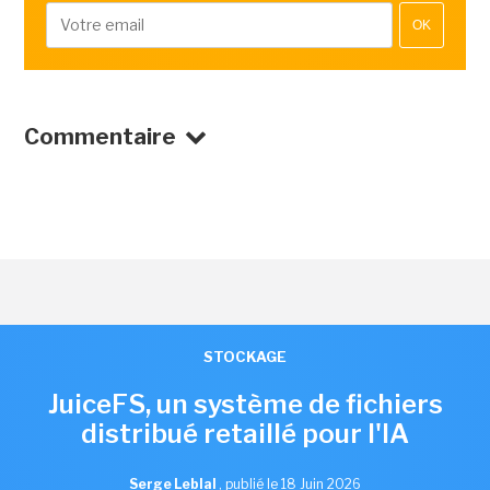
OK
Commentaire
STOCKAGE
JuiceFS, un système de fichiers
distribué retaillé pour l'IA
Serge Leblal
,
publié le 18 Juin 2026