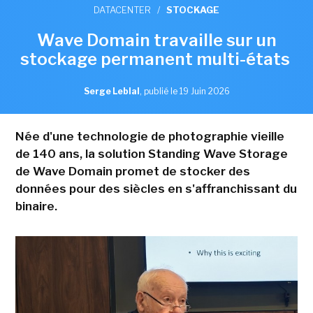
DATACENTER
/
STOCKAGE
Wave Domain travaille sur un
stockage permanent multi-états
Serge Leblal
,
publié le 19 Juin 2026
Née d'une technologie de photographie vieille
de 140 ans, la solution Standing Wave Storage
de Wave Domain promet de stocker des
données pour des siècles en s'affranchissant du
binaire.