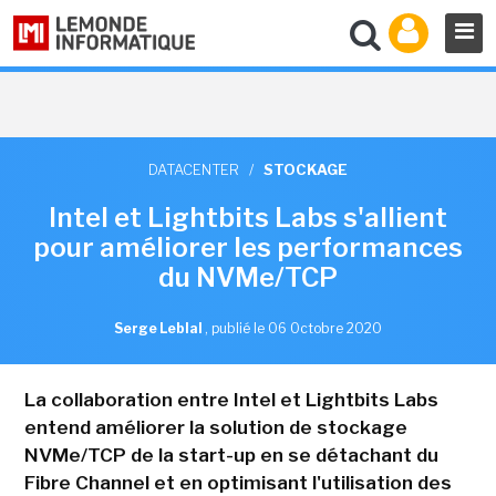
DATACENTER
/
STOCKAGE
Intel et Lightbits Labs s'allient
pour améliorer les performances
du NVMe/TCP
Serge Leblal
,
publié le 06 Octobre 2020
La collaboration entre Intel et Lightbits Labs
entend améliorer la solution de stockage
NVMe/TCP de la start-up en se détachant du
Fibre Channel et en optimisant l'utilisation des