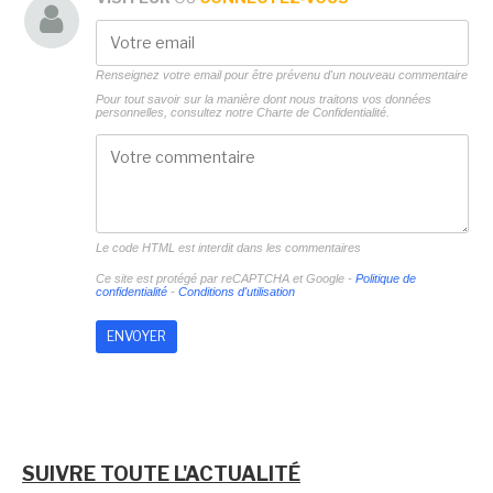
Renseignez votre email pour être prévenu d'un nouveau commentaire
Pour tout savoir sur la manière dont nous traitons vos données
personnelles, consultez notre
Charte de Confidentialité.
Le code HTML est interdit dans les commentaires
Ce site est protégé par reCAPTCHA et Google -
Politique de
confidentialité
-
Conditions d'utilisation
SUIVRE TOUTE L'ACTUALITÉ