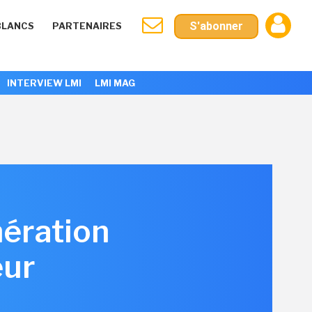
S'abonner
BLANCS
PARTENAIRES
INTERVIEW LMI
LMI MAG
nération
eur