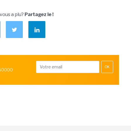
 vous a plu?
Partagez le !
OK
 50000