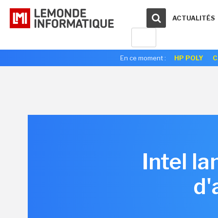
ACTUALITÉS
En ce moment :
HP POLY
C
Intel l
d'