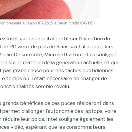
ion présenté au salon IFA 2015 à Berlin (crédit IDG NS).
z Intel, garde un œil attentif sur l’évolution du
d de PC vieux de plus de 3 ans, » a-t-il indiqué lors
erlin. De son coté, Microsoft a toutefois souligné
n sur le matériel de la génération actuelle, et que
 pas grand chose pour des tâches quotidiennes
. Le temps où il était nécessaire de changer de
fonctionnalités semble révolu.
us grands bénéfices de ces puces résideront dans
 permet d’allonger l’autonomie des laptops, voire
ur réduire leur poids. Intel souligne également les
nces vidéo, espérant que les consommateurs