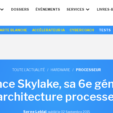
DOSSIERS
ÉVÉNEMENTS
SERVICES
LIVRES-
ARTE BLANCHE
ACCÉLERATEUR IA
CYBERCOACH
TESTS
TOUTE L'ACTUALITÉ
/
HARDWARE
/
PROCESSEUR
ance Skylake, sa 6e gé
architecture process
Serge Leblal
,
publié le 02 Septembre 2015