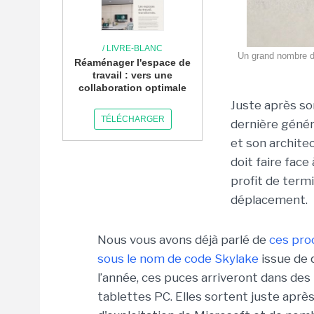
/ LIVRE-BLANC
Un grand nombre de
Réaménager l'espace de
travail : vers une
collaboration optimale
Juste après s
TÉLÉCHARGER
dernière génér
et son archite
doit faire fac
profit de termi
déplacement.
Nous vous avons déjà parlé de
ces pro
sous le nom de code Skylake
issue de 
l’année, ces puces arriveront dans des
tablettes PC. Elles sortent juste apr