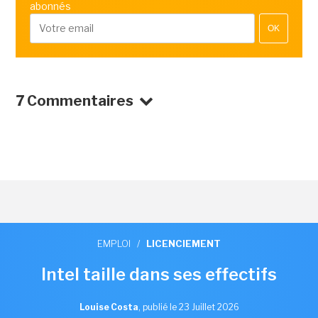
abonnés
OK
7 Commentaires
EMPLOI
/
LICENCIEMENT
Intel taille dans ses effectifs
Louise Costa
,
publié le 23 Juillet 2026