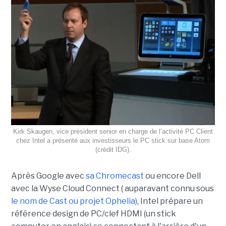
Kirk Skaugen, vice président senior en charge de l’activité PC Client
chez Intel a présenté aux investisseurs le PC stick sur base Atom
(crédit IDG).
Après Google avec
sa Chromecast
ou encore Dell
avec la Wyse Cloud Connect ( auparavant connu sous
le nom de Cast ou projet Ophelia)
, Intel prépare un
référence design de PC/clef HDMI (un stick