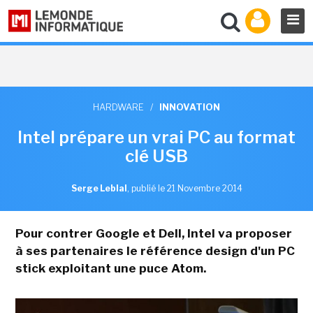
HARDWARE
/
INNOVATION
Intel prépare un vrai PC au format
clé USB
Serge Leblal
,
publié le 21 Novembre 2014
Pour contrer Google et Dell, Intel va proposer
à ses partenaires le référence design d'un PC
stick
exploitant une puce Atom.