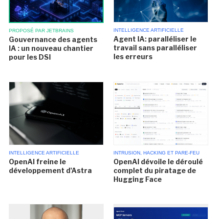
INTELLIGENCE ARTIFICIELLE
PROPOSÉ PAR JETBRAINS
Agent IA: paralléliser le
Gouvernance des agents
travail sans paralléliser
IA : un nouveau chantier
les erreurs
pour les DSI
INTELLIGENCE ARTIFICIELLE
INTRUSION, HACKING ET PARE-FEU
OpenAI freine le
OpenAI dévoile le déroulé
développement d'Astra
complet du piratage de
Hugging Face