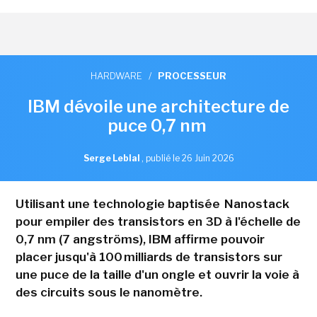
HARDWARE
/
PROCESSEUR
IBM dévoile une architecture de
puce 0,7 nm
Serge Leblal
,
publié le 26 Juin 2026
Utilisant une technologie baptisée Nanostack
pour empiler des transistors en 3D à l'échelle de
0,7 nm (7 angströms), IBM affirme pouvoir
placer jusqu'à 100 milliards de transistors sur
une puce de la taille d'un ongle et ouvrir la voie à
des circuits sous le nanomètre.