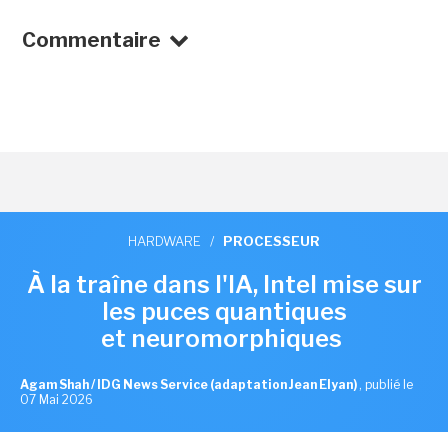
Commentaire
HARDWARE
/
PROCESSEUR
À la traîne dans l'IA, Intel mise sur
les puces quantiques
et neuromorphiques
Agam Shah / IDG News Service (adaptation Jean Elyan)
,
publié le
07 Mai 2026