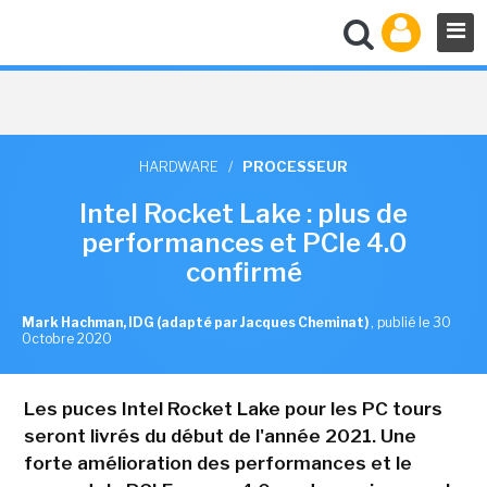
HARDWARE
/
PROCESSEUR
Intel Rocket Lake : plus de
performances et PCIe 4.0
confirmé
Mark Hachman, IDG (adapté par Jacques Cheminat)
,
publié le 30
Octobre 2020
Les puces Intel Rocket Lake pour les PC tours
seront livrés du début de l'année 2021. Une
forte amélioration des performances et le