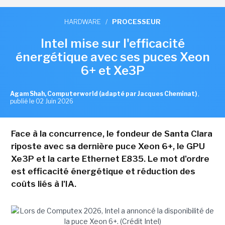
HARDWARE
/
PROCESSEUR
Intel mise sur l'efficacité
énergétique avec ses puces Xeon
6+ et Xe3P
Agam Shah, Computerworld (adapté par Jacques Cheminat)
,
publié le 02 Juin 2026
Face à la concurrence, le fondeur de Santa Clara
riposte avec sa dernière puce Xeon 6+, le GPU
Xe3P et la carte Ethernet E835. Le mot d'ordre
est efficacité énergétique et réduction des
coûts liés à l'IA.