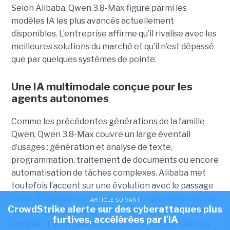
Selon Alibaba, Qwen 3.8-Max figure parmi les
modèles IA les plus avancés actuellement
disponibles. L’entreprise affirme qu’il rivalise avec les
meilleures solutions du marché et qu’il n’est dépassé
que par quelques systèmes de pointe.
Une IA multimodale conçue pour les
agents autonomes
Comme les précédentes générations de la famille
Qwen, Qwen 3.8-Max couvre un large éventail
d’usages : génération et analyse de texte,
programmation, traitement de documents ou encore
automatisation de tâches complexes. Alibaba met
toutefois l’accent sur une évolution avec le passage
d’une IA capable de répondre à des questions vers un
ARTICLE SUIVANT
CrowdStrike alerte sur des cyberattaques plus
système capable de piloter un processus de travail
furtives, accélérées par l'IA
complet. Le modèle aurait ainsi été évalué dans des