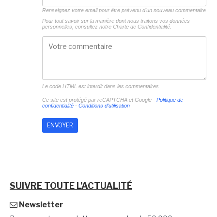
Renseignez votre email pour être prévenu d'un nouveau commentaire
Pour tout savoir sur la manière dont nous traitons vos données
personnelles, consultez notre
Charte de Confidentialité.
Le code HTML est interdit dans les commentaires
Ce site est protégé par reCAPTCHA et Google -
Politique de
confidentialité
-
Conditions d'utilisation
SUIVRE TOUTE L'ACTUALITÉ
Newsletter