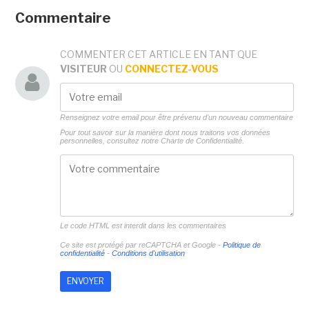
Commentaire
COMMENTER CET ARTICLE EN TANT QUE
VISITEUR
OU
CONNECTEZ-VOUS
Renseignez votre email pour être prévenu d'un nouveau commentaire
Pour tout savoir sur la manière dont nous traitons vos données
personnelles, consultez notre
Charte de Confidentialité.
Le code HTML est interdit dans les commentaires
Ce site est protégé par reCAPTCHA et Google -
Politique de
confidentialité
-
Conditions d'utilisation