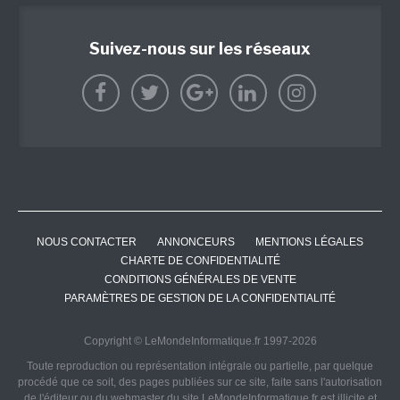
Suivez-nous sur les réseaux
NOUS CONTACTER
ANNONCEURS
MENTIONS LÉGALES
CHARTE DE CONFIDENTIALITÉ
CONDITIONS GÉNÉRALES DE VENTE
PARAMÈTRES DE GESTION DE LA CONFIDENTIALITÉ
Copyright © LeMondeInformatique.fr 1997-2026
Toute reproduction ou représentation intégrale ou partielle, par quelque
procédé que ce soit, des pages publiées sur ce site, faite sans l'autorisation
de l'éditeur ou du webmaster du site LeMondeInformatique.fr est illicite et