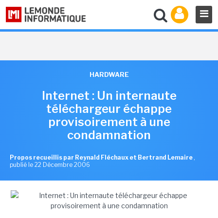
HARDWARE
Internet : Un internaute
téléchargeur échappe
provisoirement à une
condamnation
Propos recueillis par Reynald Fléchaux et Bertrand Lemaire
,
publié le 22 Décembre 2006