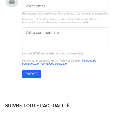
Renseignez votre email pour être prévenu d'un nouveau commentaire
Pour tout savoir sur la manière dont nous traitons vos données
personnelles, consultez notre
Charte de Confidentialité.
Le code HTML est interdit dans les commentaires
Ce site est protégé par reCAPTCHA et Google -
Politique de
confidentialité
-
Conditions d'utilisation
SUIVRE TOUTE L'ACTUALITÉ