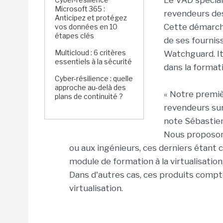
Le VAD spécial
Microsoft 365 :
revendeurs des
Anticipez et protégez
Cette démarche
vos données en 10
étapes clés
de ses fourniss
Multicloud : 6 critères
Watchguard. I
essentiels à la sécurité
dans la formati
Cyber-résilience : quelle
approche au-delà des
« Notre premiè
plans de continuité ?
revendeurs sur 
note Sébastien
Nous proposons
ou aux ingénieurs, ces derniers étant c
module de formation à la virtualisation
Dans d'autres cas, ces produits compt
virtualisation.