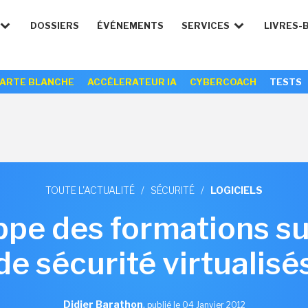
DOSSIERS
ÉVÉNEMENTS
SERVICES
LIVRES-
ARTE BLANCHE
ACCÉLERATEUR IA
CYBERCOACH
TESTS
TOUTE L'ACTUALITÉ
/
SÉCURITÉ
/
LOGICIELS
pe des formations su
de sécurité virtualisé
Didier Barathon
,
publié le 04 Janvier 2012