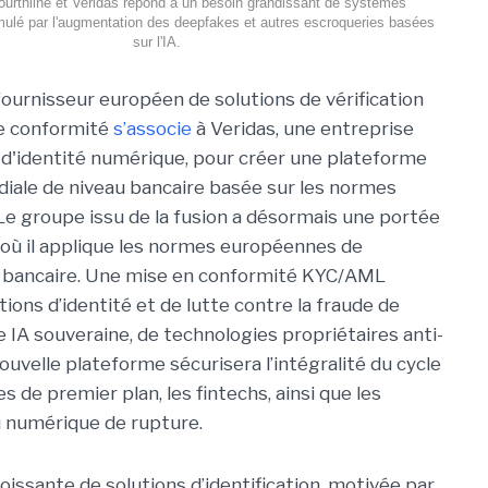
ourthline et Veridas répond à un besoin grandissant de systèmes
timulé par l'augmentation des deepfakes et autres escroqueries basées
sur l'IA.
 fournisseur européen de solutions de vérification
de conformité
s’associe
à Veridas, une entreprise
d'identité numérique, pour créer une plateforme
diale de niveau bancaire basée sur les normes
Le groupe issu de la fusion a désormais une portée
où il applique les normes européennes de
r bancaire. Une mise en conformité KYC/AML
tions d’identité et de lutte contre la fraude de
 IA souveraine, de technologies propriétaires anti-
nouvelle plateforme sécurisera l’intégralité du cycle
s de premier plan, les fintechs, ainsi que les
u numérique de rupture.
issante de solutions d’identification, motivée par