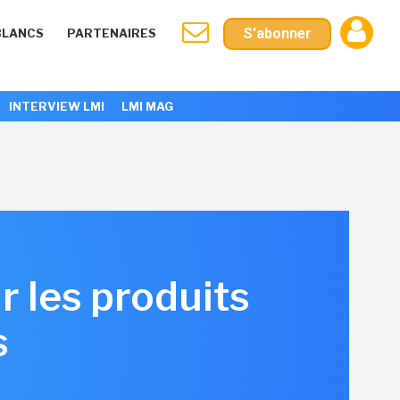
S'abonner
BLANCS
PARTENAIRES
INTERVIEW LMI
LMI MAG
r les produits
s