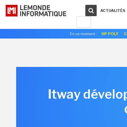
ACTUALITÉS
En ce moment :
HP POLY
C
Itway dévelop