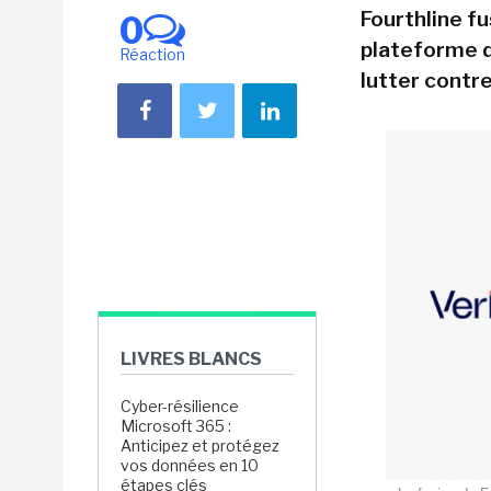
Fourthline f
0
plateforme d
Réaction
lutter contre
LIVRES BLANCS
Cyber-résilience
Microsoft 365 :
Anticipez et protégez
vos données en 10
étapes clés