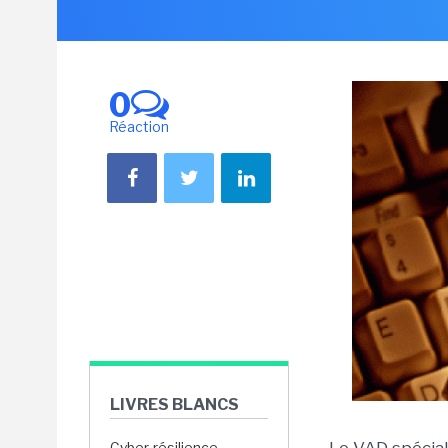
0
Réaction
LIVRES BLANCS
Cyber-résilience