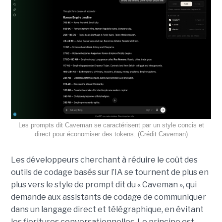
Les prompts dit Caveman se caractérisent par un style concis et
direct pour économiser des tokens. (Crédit Caveman)
Les développeurs cherchant à réduire le coût des
outils de codage basés sur l’IA se tournent de plus en
plus vers le style de prompt dit du « Caveman », qui
demande aux assistants de codage de communiquer
dans un langage direct et télégraphique, en évitant
les fioritures conversationnelles. Le principe est