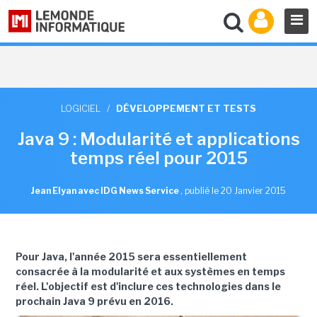
LOGICIEL
/
DÉVELOPPEMENT ET TESTS
Java 9 : Modularité et applications
temps réel pour 2015
Jean Elyan avec IDG News Service
,
publié le 20 Janvier 2015
Pour Java, l'année 2015 sera essentiellement
consacrée à la modularité et aux systèmes en temps
réel. L'objectif est d'inclure ces technologies dans le
prochain Java 9 prévu en 2016.