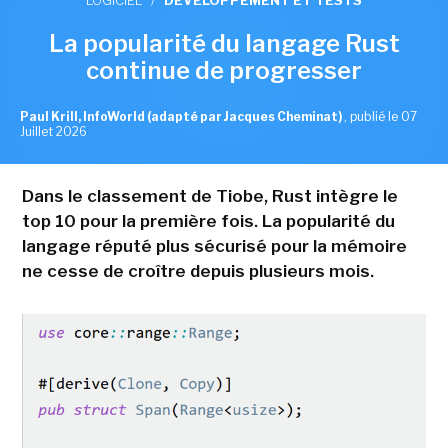
LOGICIEL
/
DÉVELOPPEMENT ET TESTS
La popularité du langage Rust
continue de progresser
Paul Krill, InfoWorld (adapté par Jacques Cheminat)
,
publié le 07
Juillet 2026
Dans le classement de Tiobe, Rust intègre le
top 10 pour la première fois. La popularité du
langage réputé plus sécurisé pour la mémoire
ne cesse de croître depuis plusieurs mois.