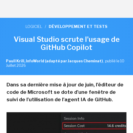
LOGICIEL
/
DÉVELOPPEMENT ET TESTS
Visual Studio scrute l'usage de
GitHub Copilot
Paull Krill, InfoWorld (adapté par Jacques Cheminat)
,
publié le 10
Juillet 2026
Dans sa dernière mise à jour de juin, l'éditeur de
code de Microsoft se dote d'une fenêtre de
suivi de l'utilisation de l'agent IA de GitHub.