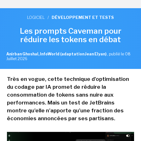
LOGICIEL
/
DÉVELOPPEMENT ET TESTS
Les prompts Caveman pour
réduire les tokens en débat
Anirban Ghoshal, InfoWorld (adaptation Jean Elyan)
,
publié le 08
Juillet 2026
Très en vogue, cette technique d'optimisation
du codage par IA promet de réduire la
consommation de tokens sans nuire aux
performances. Mais un test de JetBrains
montre qu'elle n'apporte qu'une fraction des
économies annoncées par ses partisans.