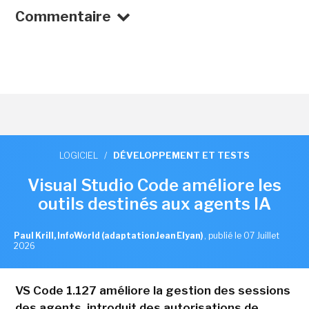
Commentaire
LOGICIEL
/
DÉVELOPPEMENT ET TESTS
Visual Studio Code améliore les
outils destinés aux agents IA
Paul Krill, InfoWorld (adaptation Jean Elyan)
,
publié le 07 Juillet
2026
VS Code 1.127 améliore la gestion des sessions
des agents, introduit des autorisations de