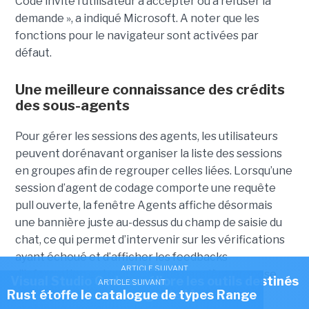
Code invite l’utilisateur à accepter ou à refuser la
demande », a indiqué Microsoft. A noter que les
fonctions pour le navigateur sont activées par
défaut.
Une meilleure connaissance des crédits
des sous-agents
Pour gérer les sessions des agents, les utilisateurs
peuvent dorénavant organiser la liste des sessions
en groupes afin de regrouper celles liées. Lorsqu’une
session d’agent de codage comporte une requête
pull ouverte, la fenêtre Agents affiche désormais
une bannière juste au-dessus du champ de saisie du
chat, ce qui permet d’intervenir sur les vérifications
ayant échoué et d’afficher les feedbacks
ARTICLE SUIVANT
d’information entrants. Chaque bannière propose
Visual Studio Code améliore les outils destinés
ARTICLE SUIVANT
une action unique pour corriger ou consulter le
Rust étoffe le catalogue de types Range
aux agents IA
problème sans quitter la conversation.