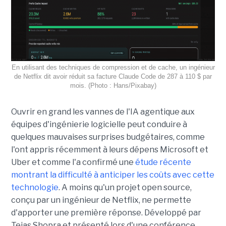
En utilisant des techniques de compression et de cache, un ingénieur
de Netflix dit avoir réduit sa facture Claude Code de 287 à 110 $ par
mois. (Photo : Hans/Pixabay)
Ouvrir en grand les vannes de l'IA agentique aux
équipes d'ingénierie logicielle peut conduire à
quelques mauvaises surprises budgétaires, comme
l'ont appris récemment à leurs dépens Microsoft et
Uber et comme l'a confirmé une
étude récente
montrant la difficulté à anticiper les coûts avec cette
technologie
. A moins qu'un projet open source,
conçu par un ingénieur de Netflix, ne permette
d'apporter une première réponse. Développé par
Tejas Shopra et présenté lors d'une conférence