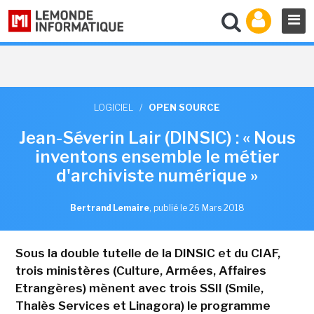
LOGICIEL
/
OPEN SOURCE
Jean-Séverin Lair (DINSIC) : « Nous
inventons ensemble le métier
d'archiviste numérique »
Bertrand Lemaire
,
publié le 26 Mars 2018
Sous la double tutelle de la DINSIC et du CIAF,
trois ministères (Culture, Armées, Affaires
Etrangères) mènent avec trois SSII (Smile,
Thalès Services et Linagora) le programme