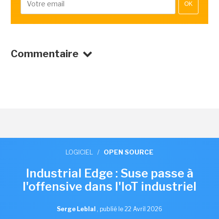
OK
Commentaire
LOGICIEL
/
OPEN SOURCE
Industrial Edge : Suse passe à
l'offensive dans l'IoT industriel
Serge Leblal
,
publié le 22 Avril 2026