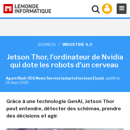
BUSINESS
/
INDUSTRIE 4.0
Jetson Thor, l'ordinateur de Nvidia
qui dote les robots d'un cerveau
Agam Shah / IDG News Service (adaptation Jean Elyan)
,
publié le
26 Aout 2025
Grâce à une technologie GenAI, Jetson Thor
peut entendre, détecter des schémas, prendre
des décisions et agir.