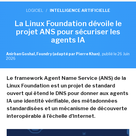
LOGICIEL
/
INTELLIGENCE ARTIFICIELLE
La Linux Foundation dévoile le
projet ANS pour sécuriser les
agents IA
Anirban Goshal, Foundry (adapté par Pierre Khan)
,
publié le 26 Juin
2026
Le framework Agent Name Service (ANS) de la
Linux Foundation est un projet de standard
ouvert qui étend le DNS pour donner aux agents
IA une identité vérifiable, des métadonnées
standardisées et un mécanisme de découverte
interopérable à l'échelle d'Internet.