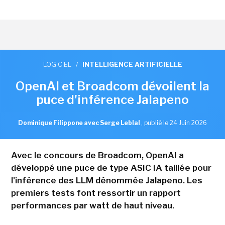
LOGICIEL
/
INTELLIGENCE ARTIFICIELLE
OpenAI et Broadcom dévoilent la
puce d'inférence Jalapeno
Dominique Filippone avec Serge Leblal
,
publié le 24 Juin 2026
Avec le concours de Broadcom, OpenAI a
développé une puce de type ASIC IA taillée pour
l'inférence des LLM dénommée Jalapeno. Les
premiers tests font ressortir un rapport
performances par watt de haut niveau.