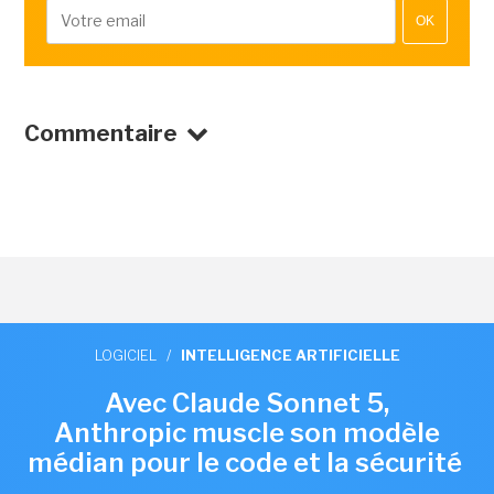
OK
Commentaire
LOGICIEL
/
INTELLIGENCE ARTIFICIELLE
Avec Claude Sonnet 5,
Anthropic muscle son modèle
médian pour le code et la sécurité