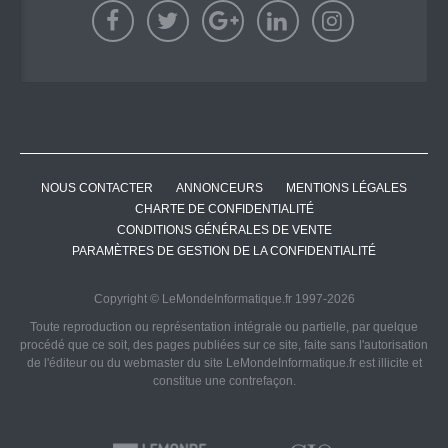
NOUS CONTACTER
ANNONCEURS
MENTIONS LÉGALES
CHARTE DE CONFIDENTIALITÉ
CONDITIONS GÉNÉRALES DE VENTE
PARAMÈTRES DE GESTION DE LA CONFIDENTIALITÉ
Copyright © LeMondeInformatique.fr 1997-2026
Toute reproduction ou représentation intégrale ou partielle, par quelque
procédé que ce soit, des pages publiées sur ce site, faite sans l'autorisation
de l'éditeur ou du webmaster du site LeMondeInformatique.fr est illicite et
constitue une contrefaçon.