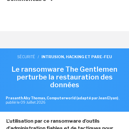
SÉCURITÉ
/
INTRUSION, HACKING ET PARE-FEU
Le ransomware The Gentlemen
perturbe la restauration des
données
Prasanth Aby Thomas, Computerworld (adapté par Jean Elyan)
,
publié le 09 Juillet 2026
L'utilisation par ce ransomware d'outils
d'administration fiables et de tactiques pour