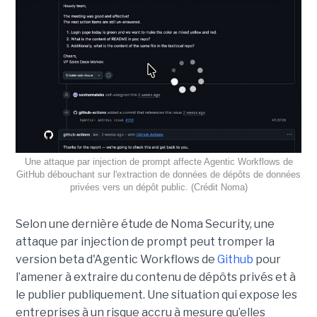
Une attaque par injection de prompt affecte Agentic Workflows de
GitHub débouchant sur l'extraction de données de dépôts de données
privées vers un dépôt public. (Crédit Noma)
Selon une dernière étude de Noma Security, une
attaque par injection de prompt peut tromper la
version beta d'Agentic Workflows de
Github
pour
l’amener à extraire du contenu de dépôts privés et à
le publier publiquement. Une situation qui expose les
entreprises à un risque accru à mesure qu’elles