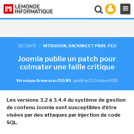
SÉCURITÉ
/
INTRUSION, HACKING ET PARE-FEU
Joomla publie un patch pour
colmater une faille critique
Véronique Arène avec IDG NS
,
publié le 23 Octobre 2015
Les versions 3.2 à 3.4.4 du système de gestion
de contenu Joomla sont susceptibles d'être
visées par des attaques par injection de code
SQL.