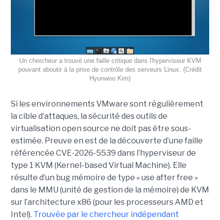
Un chercheur a trouvé une faille critique dans l'hyperviseur KVM
pouvant aboutir à la prise de contrôle des serveurs Linux. (Crédit
Hyunwoo Kim)
Si les environnements VMware sont régulièrement
la cible d’attaques, la sécurité des outils de
virtualisation open source ne doit pas être sous-
estimée. Preuve en est de la découverte d’une faille
référencée CVE-2026-5539 dans l’hyperviseur de
type 1 KVM (Kernel-based Virtual Machine). Elle
résulte d’un bug mémoire de type « use after free »
dans le MMU (unité de gestion de la mémoire) de KVM
sur l’architecture x86 (pour les processeurs AMD et
Intel).
Trouvée par le chercheur indépendant