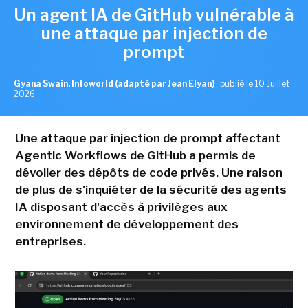
Un agent IA de GitHub vulnérable à
une attaque par injection de
prompt
Gyana Swain, Infoworld (adapté par Jean Elyan)
,
publié le 10 Juillet
2026
Une attaque par injection de prompt affectant
Agentic Workflows de GitHub a permis de
dévoiler des dépôts de code privés. Une raison
de plus de s'inquiéter de la sécurité des agents
IA disposant d'accès à privilèges aux
environnement de développement des
entreprises.