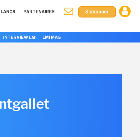
S'abonner
BLANCS
PARTENAIRES
INTERVIEW LMI
LMI MAG
ntgallet