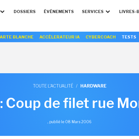
DOSSIERS
ÉVÉNEMENTS
SERVICES
LIVRES-
ARTE BLANCHE
ACCÉLERATEUR IA
CYBERCOACH
TESTS
TOUTE L'ACTUALITÉ
/
HARDWARE
 : Coup de filet rue Mo
,
publié le 08 Mars 2006