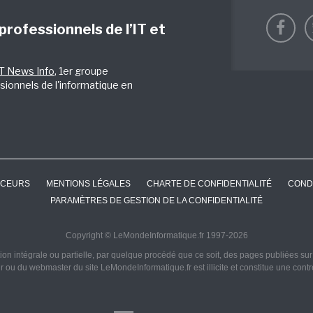
 professionnels de l’IT et
IT News Info
, 1er groupe
sionnels de l'informatique en
CEURS
MENTIONS LÉGALES
CHARTE DE CONFIDENTIALITÉ
COND
PARAMÈTRES DE GESTION DE LA CONFIDENTIALITÉ
Copyright © LeMondeInformatique.fr 1997-2026
on intégrale ou partielle, par quelque procédé que ce soit, des pages publiées sur ce
ur ou du webmaster du site LeMondeInformatique.fr est illicite et constitue une cont