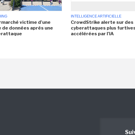
HING
INTELLIGENCE ARTIFICIELLE
rmarché victime d'une
CrowdStrike alerte sur des
e de données après une
cyberattaques plus furtives
erattaque
accélérées par l'IA
Sui