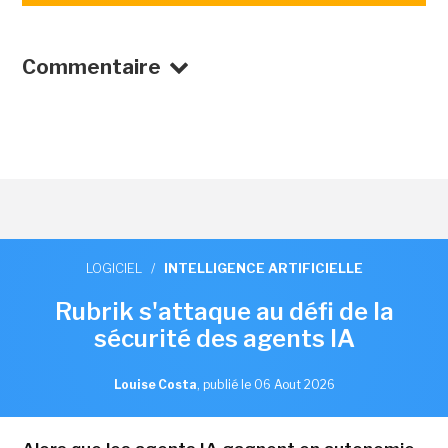
Commentaire
LOGICIEL
/
INTELLIGENCE ARTIFICIELLE
Rubrik s'attaque au défi de la
sécurité des agents IA
Louise Costa
,
publié le 06 Aout 2026