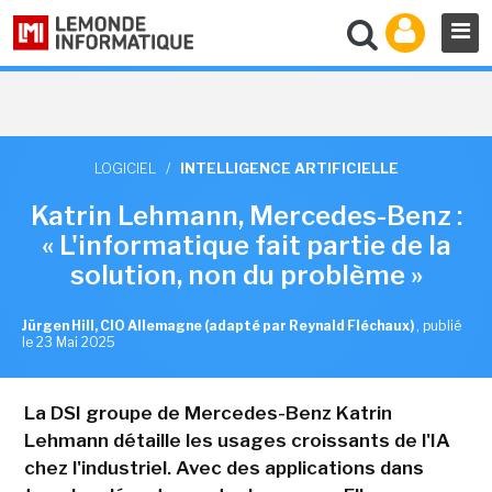
LOGICIEL
/
INTELLIGENCE ARTIFICIELLE
Katrin Lehmann, Mercedes-Benz :
« L'informatique fait partie de la
solution, non du problème »
Jürgen Hill, CIO Allemagne (adapté par Reynald Fléchaux)
,
publié
le 23 Mai 2025
La DSI groupe de Mercedes-Benz Katrin
Lehmann détaille les usages croissants de l'IA
chez l'industriel. Avec des applications dans