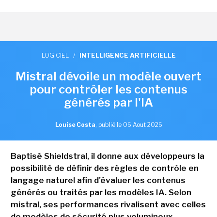
LOGICIEL
/
INTELLIGENCE ARTIFICIELLE
Mistral dévoile un modèle ouvert
pour contrôler les contenus
générés par l'IA
Louise Costa
,
publié le 06 Aout 2026
Baptisé Shieldstral, il donne aux développeurs la
possibilité de définir des règles de contrôle en
langage naturel afin d'évaluer les contenus
générés ou traités par les modèles IA. Selon
mistral, ses performances rivalisent avec celles
de modèles de sécurité plus volumineux.