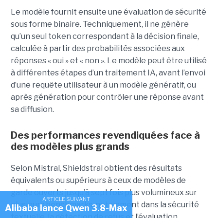
Le modèle fournit ensuite une évaluation de sécurité
sous forme binaire. Techniquement, il ne génère
qu’un seul token correspondant à la décision finale,
calculée à partir des probabilités associées aux
réponses « oui » et « non ». Le modèle peut être utilisé
à différentes étapes d’un traitement IA, avant l’envoi
d’une requête utilisateur à un modèle génératif, ou
après génération pour contrôler une réponse avant
sa diffusion.
Des performances revendiquées face à
des modèles plus grands
Selon Mistral, Shieldstral obtient des résultats
équivalents ou supérieurs à ceux de modèles de
garde ouverts jusqu’à sept fois plus volumineux sur
ARTICLE SUIVANT
plusieurs benchmarks, notamment dans la sécurité
Alibaba lance Qwen 3.8-Max
textuelle, la détection de refus et l’évaluation