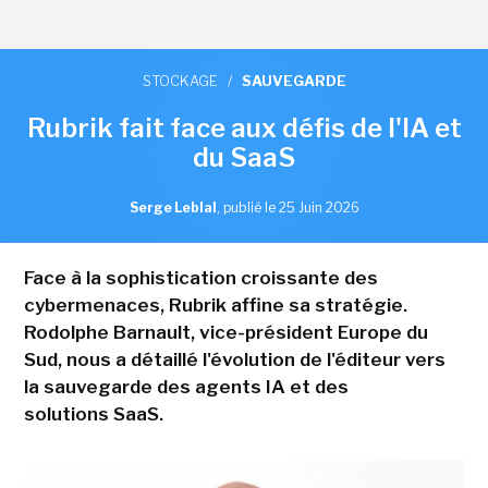
STOCKAGE
/
SAUVEGARDE
Rubrik fait face aux défis de l'IA et
du SaaS
Serge Leblal
,
publié le 25 Juin 2026
Face à la sophistication croissante des
cybermenaces, Rubrik affine sa stratégie.
Rodolphe Barnault, vice-président Europe du
Sud, nous a détaillé l'évolution de l'éditeur vers
la sauvegarde des agents IA et des
solutions SaaS.