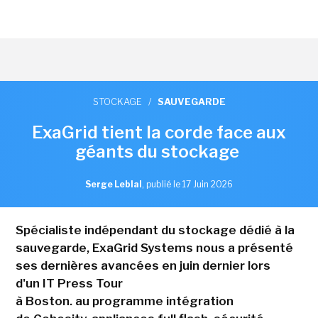
STOCKAGE
/
SAUVEGARDE
ExaGrid tient la corde face aux
géants du stockage
Serge Leblal
,
publié le 17 Juin 2026
Spécialiste indépendant du stockage dédié à la
sauvegarde, ExaGrid Systems nous a présenté
ses dernières avancées en juin dernier lors
d'un IT Press Tour
à Boston. au programme intégration