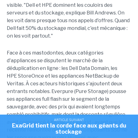
visible. "Dell et HPE dominent les couloirs des
serveurs et du stockage, explique Bill Andrews. On
les voit dans presque tous nos appels d'offres. Quand
Dell fait 50% du stockage mondial, c'est mécanique :
on les voit partout."
Face à ces mastodontes, deux catégories
d'appliances se disputent le marché de la
déduplication en ligne : les Dell Data Domain, les
HPE StoreOnce et les appliances NetBackup de
Veritas. À ces acteurs historiques s'ajoutent deux
entrants notables. Everpure (Pure Storage) pousse
ses appliances full flash sur le segment de la
sauvegarde, avec des prix qui avaient longtemps
semblé prohibitifs, mais dont la descente régulière
ARTICLE SUIVANT
avait commencé à menacer ExaGrid - avant que la
ExaGrid tient la corde face aux géants du
récente remontée des prix des composants SSD ne
stockage
les repousse quelque peu. Huawei, avec