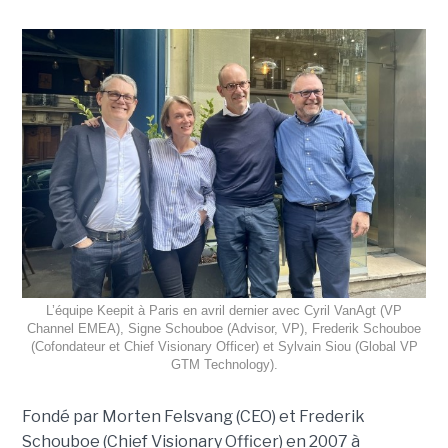
L’équipe Keepit à Paris en avril dernier avec Cyril VanAgt (VP
Channel EMEA), Signe Schouboe (Advisor, VP), Frederik Schouboe
(Cofondateur et Chief Visionary Officer) et Sylvain Siou (Global VP
GTM Technology).
Fondé par Morten Felsvang (CEO) et Frederik
Schouboe (Chief Visionary Officer) en 2007 à