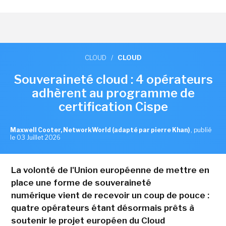
CLOUD
/
CLOUD
Souveraineté cloud : 4 opérateurs
adhèrent au programme de
certification Cispe
Maxwell Cooter, NetworkWorld (adapté par pierre Khan)
,
publié
le 03 Juillet 2026
La volonté de l'Union européenne de mettre en
place une forme de souveraineté
numérique vient de recevoir un coup de pouce :
quatre opérateurs étant désormais prêts à
soutenir le projet européen du Cloud