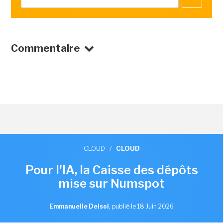
Commentaire
CLOUD
/
CLOUD
Pour l'IA, la Caisse des dépôts
mise sur Numspot
Emmanuelle Delsol
,
publié le 18 Juin 2026