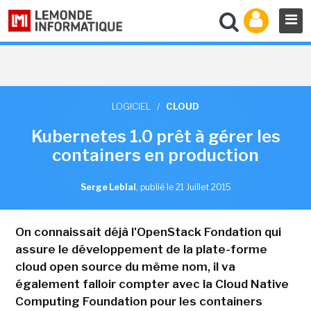
LOGICIEL
/
CLOUD
Kubernetes 1.0 prêt à gérer les
containers en production
Serge Leblal
,
publié le 21 Juillet 2015
On connaissait déjà l'OpenStack Fondation qui
assure le développement de la plate-forme
cloud open source du même nom, il va
également falloir compter avec la Cloud Native
Computing Foundation pour les containers