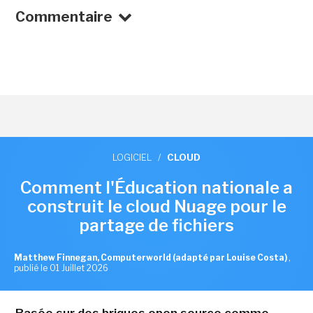
Commentaire
LOGICIEL
/
CLOUD
Comment l'Éducation nationale a
construit le cloud Nuage pour le
partage de fichiers
Matthew Finnegan, Computerworld (adapté par Louise Costa)
,
publié le 01 Juillet 2026