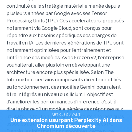
continuité de la stratégie matérielle menée depuis
plusieurs années par Google avec ses Tensor
Processing Units (TPU). Ces accélérateurs, proposés
notamment via Google Cloud, sont conçus pour
répondre aux besoins spécifiques des charges de
travail en IA. Les dernières générations de TPU sont
notamment optimisées pour l’entraînement et
l’inférence des modèles. Avec Frozen v2, l'entreprise
souhaiterait aller plus loin en développant une
architecture encore plus spécialisée. Selon The
Information, certains composants directement liés
au fonctionnement des modèles Gemini pourraient
être intégrés au niveau du silicium. L’objectif est
d’améliorer les performances d’inférence, c’est-à-
dire la phase où un modèle génère des réponses aux
ARTICLE SUIVANT
utilisateurs tout en réduisant les coûts énergétiques
Une extension usurpant Perplexity AI dans
associés au déploiement massif des services IA.
Chromium découverte
D’après les informations disponibles, cette puce