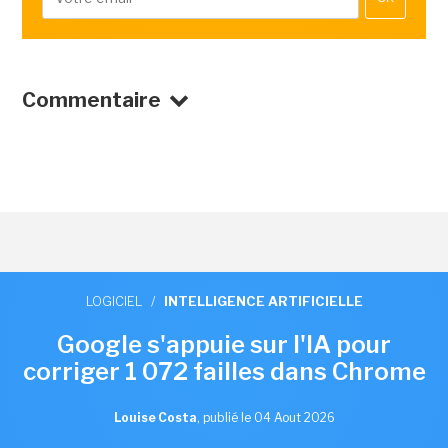
Commentaire
LOGICIEL
/
INTELLIGENCE ARTIFICIELLE
Google s'appuie sur l'IA pour
corriger 1 072 failles dans Chrome
Louise Costa
,
publié le 04 Aout 2026