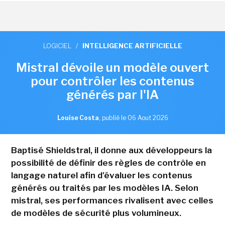
LOGICIEL
/
INTELLIGENCE ARTIFICIELLE
Mistral dévoile un modèle ouvert
pour contrôler les contenus
générés par l'IA
Louise Costa
,
publié le 06 Aout 2026
Baptisé Shieldstral, il donne aux développeurs la
possibilité de définir des règles de contrôle en
langage naturel afin d'évaluer les contenus
générés ou traités par les modèles IA. Selon
mistral, ses performances rivalisent avec celles
de modèles de sécurité plus volumineux.