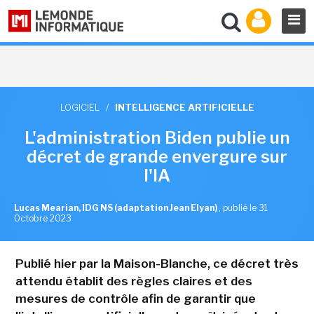
LOGICIEL
/
INTELLIGENCE ARTIFICIELLE
L'administration Biden publie un
décret de grande envergure sur
l'IA
Lucas Mearian, IDG NS (adaptation Jean Elyan)
,
publié le 31
Octobre 2023
Publié hier par la Maison-Blanche, ce décret très
attendu établit des règles claires et des
mesures de contrôle afin de garantir que