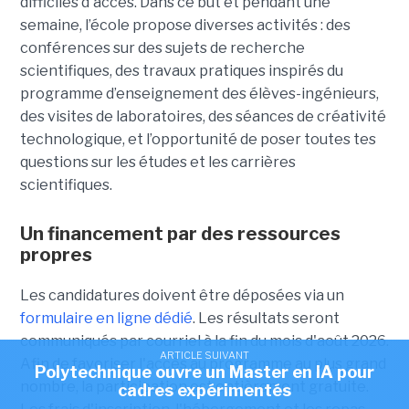
difficiles d'accès. Dans ce but et pendant une
semaine, l’école propose diverses activités : des
conférences sur des sujets de recherche
scientifiques, des travaux pratiques inspirés du
programme d’enseignement des élèves-ingénieurs,
des visites de laboratoires, des séances de créativité
technologique, et l’opportunité de poser toutes tes
questions sur les études et les carrières
scientifiques.
Un financement par des ressources
propres
Les candidatures doivent être déposées via un
formulaire en ligne dédié
. Les résultats seront
communiqués par courriel à la fin du mois d'août 2026.
ARTICLE SUIVANT
Afin de favoriser l'accès au programme au plus grand
Polytechnique ouvre un Master en IA pour
nombre, la participation est entièrement gratuite.
cadres expérimentés