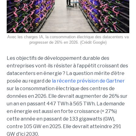
Avec les charges IA, la consommation électrique des datacenters va
progresser de 26% en 2026. (Crédit Google)
Les objectifs de développement durable des
entreprises vont-ils résister à l’appétit croissant des
datacenters en énergie ? La question mérite d’être
posée au regard de
la récente prévision de Gartner
sur la consommation électrique des centres de
données en 2026. Elle devrait augmenter de 26% sur
un an en passant 447 TWh à 565 TWh. La demande
en énergie est aussi en forte croissance (+ 27%)
cette année en passant de 133 gigawatts (GW),
contre 105 GW en 2025. Elle devrait atteindre 291
GW d'ici 2030.