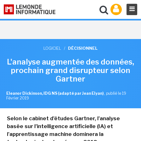
LOGICIEL
/
DÉCISIONNEL
L'analyse augmentée des données,
prochain grand disrupteur selon
Gartner
Eleanor Dickinson, IDG NS (adapté par Jean Elyan)
,
publié le 19
Février 2019
Selon le cabinet d'études Gartner, l'analyse
basée sur l'intelligence artificielle (IA) et
l'apprentissage machine dominera la