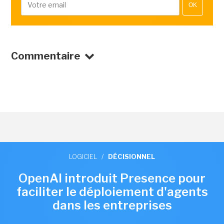
OK
Commentaire
LOGICIEL
/
DÉCISIONNEL
OpenAI introduit Presence pour
faciliter le déploiement d'agents
dans les entreprises