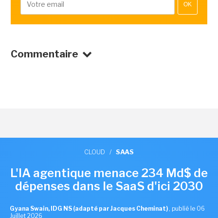
OK
Commentaire
CLOUD
/
SAAS
L'IA agentique menace 234 Md$ de
dépenses dans le SaaS d'ici 2030
Gyana Swain, IDG NS (adapté par Jacques Cheminat)
,
publié le 06
Juillet 2026