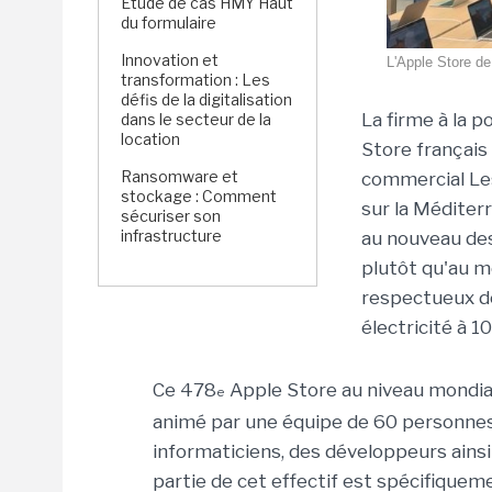
Étude de cas HMY Haut
du formulaire
Innovation et
L'Apple Store de 
transformation : Les
défis de la digitalisation
La firme à la 
dans le secteur de la
location
Store français
Ransomware et
commercial Les
stockage : Comment
sur la Méditer
sécuriser son
infrastructure
au nouveau desi
plutôt qu'au mé
respectueux de
électricité à 
Ce 478
Apple Store au niveau mondial
e
animé par une équipe de 60 personnes a
informaticiens, des développeurs ains
partie de cet effectif est spécifiqueme