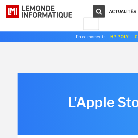
ACTUALITÉS
En ce moment :
HP POLY
C
L'Apple St