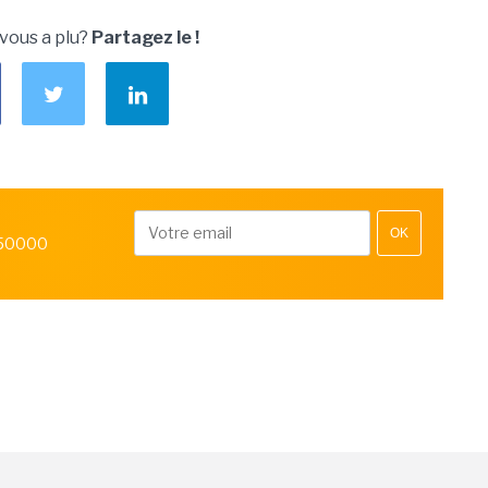
 vous a plu?
Partagez le !
OK
 50000