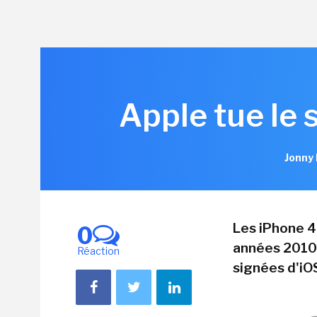
Apple tue le 
Jonny 
Les iPhone 4
0
années 2010,
Réaction
signées d'iO