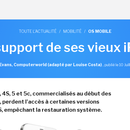
TOUTE L'ACTUALITÉ
/
MOBILITÉ
/
OS MOBILE
support de ses vieux 
Evans, Computerworld (adapté par Louise Costa)
,
publié le 10 Jui
, 4S, 5 et 5c, commercialisés au début des
 perdent l'accès à certaines versions
S, empêchant la restauration système.