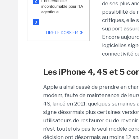
L'observabilité
2
de ses plus an
incontournable pour l'IA
possibilité de 
agentique
critiques, elle
...
3
support assuré
LIRE LE DOSSIER
Encore aujourd
logicielles si
connectivité ce
Les iPhone 4, 4S et 5 c
Apple a ainsi cessé de prendre en cha
modem, faute de maintenance de leur
4S, lancé en 2011, quelques semaines a
signe désormais plus certaines version
utilisateurs de restaurer ou de reveni
n’est toutefois pas le seul modèle con
décision ont désormais au moins 12 an