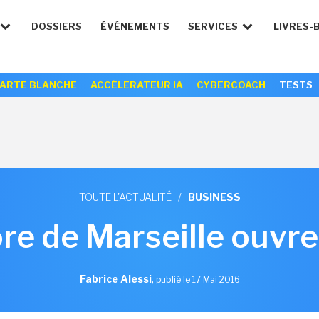
DOSSIERS
ÉVÉNEMENTS
SERVICES
LIVRES-
ARTE BLANCHE
ACCÉLERATEUR IA
CYBERCOACH
TESTS
TOUTE L'ACTUALITÉ
/
BUSINESS
ore de Marseille ouvre
Fabrice Alessi
,
publié le 17 Mai 2016