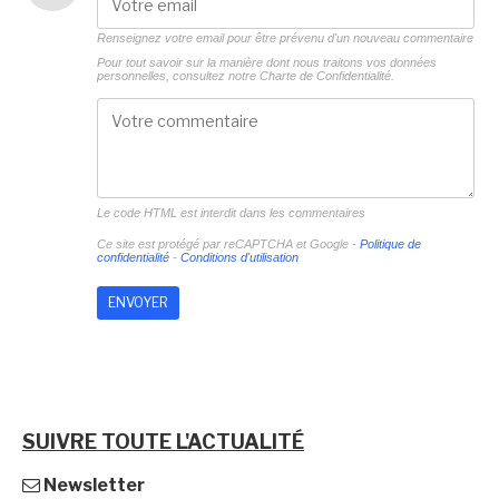
Renseignez votre email pour être prévenu d'un nouveau commentaire
Pour tout savoir sur la manière dont nous traitons vos données
personnelles, consultez notre
Charte de Confidentialité.
Le code HTML est interdit dans les commentaires
Ce site est protégé par reCAPTCHA et Google -
Politique de
confidentialité
-
Conditions d'utilisation
SUIVRE TOUTE L'ACTUALITÉ
Newsletter