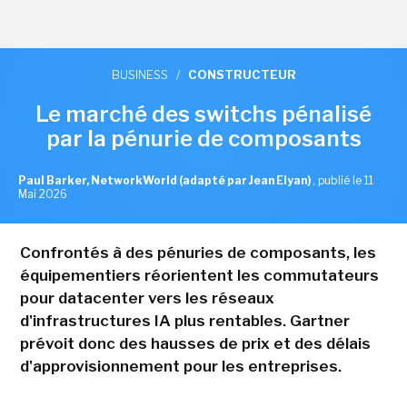
BUSINESS
/
CONSTRUCTEUR
Le marché des switchs pénalisé
par la pénurie de composants
Paul Barker, NetworkWorld (adapté par Jean Elyan)
,
publié le 11
Mai 2026
Confrontés à des pénuries de composants, les
équipementiers réorientent les commutateurs
pour datacenter vers les réseaux
d'infrastructures IA plus rentables. Gartner
prévoit donc des hausses de prix et des délais
d'approvisionnement pour les entreprises.