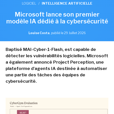
LOGICIEL
/
INTELLIGENCE ARTIFICIELLE
Microsoft lance son premier
modèle IA dédié à la cybersécurité
Louise Costa
,
publié le 29 Juillet 2026
Baptisé MAI-Cyber-1-Flash, est capable de
détecter les vulnérabilités logicielles. Microsoft
a également annoncé Project Perception, une
plateforme d'agents IA destinée à automatiser
une partie des tâches des équipes de
cybersécurité.