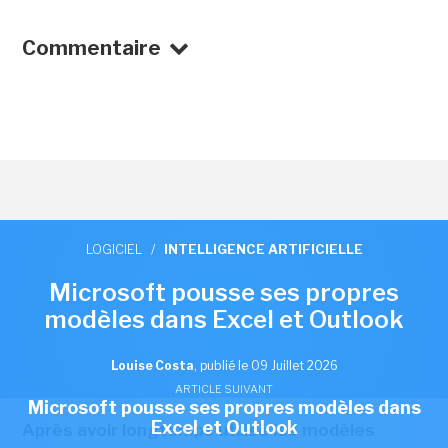
Commentaire
LOGICIEL
/
INTELLIGENCE ARTIFICIELLE
Microsoft pousse ses propres
modèles dans Excel et Outlook
Louise Costa
,
publié le 09 Juillet 2026
ARTICLE SUIVANT
Microsoft pousse ses propres modèles dans
Excel et Outlook
Après avoir longtemps utilisé les modèles