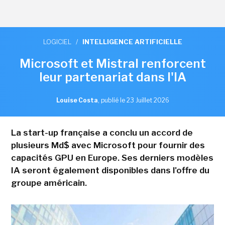
LOGICIEL
/
INTELLIGENCE ARTIFICIELLE
Microsoft et Mistral renforcent
leur partenariat dans l'IA
Louise Costa
,
publié le 23 Juillet 2026
La start-up française a conclu un accord de
plusieurs Md$ avec Microsoft pour fournir des
capacités GPU en Europe. Ses derniers modèles
IA seront également disponibles dans l'offre du
groupe américain.