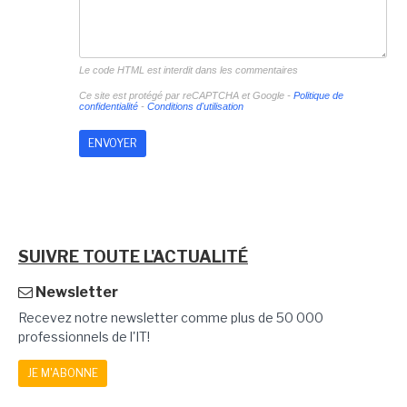
Le code HTML est interdit dans les commentaires
Ce site est protégé par reCAPTCHA et Google -
Politique de
confidentialité
-
Conditions d'utilisation
SUIVRE TOUTE L'ACTUALITÉ
Newsletter
Recevez notre newsletter comme plus de 50 000
professionnels de l'IT!
JE M'ABONNE