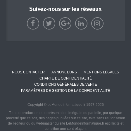
Suivez-nous sur les réseaux
NOUS CONTACTER
ANNONCEURS
MENTIONS LÉGALES
CHARTE DE CONFIDENTIALITÉ
CONDITIONS GÉNÉRALES DE VENTE
PARAMÈTRES DE GESTION DE LA CONFIDENTIALITÉ
Copyright © LeMondeInformatique.fr 1997-2026
Toute reproduction ou représentation intégrale ou partielle, par quelque
procédé que ce soit, des pages publiées sur ce site, faite sans l'autorisation
de l'éditeur ou du webmaster du site LeMondeInformatique.fr est illicite et
constitue une contrefaçon.