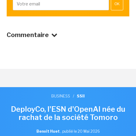
OK
Commentaire
BUSINESS
/
SSII
DeployCo, l'ESN d'OpenAI née du
rachat de la société Tomoro
Benoît Huet
,
publié le 20 Mai 2026