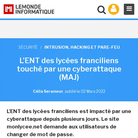
SÉCURITÉ
/
INTRUSION, HACKING ET PARE-FEU
L'ENT des lycées franciliens
touché par une cyberattaque
(MAJ)
Célia Seramour
,
publié le 02 Mars 2022
L'ENT des lycées franciliens est impacté par une
cyberattaque depuis plusieurs jours. Le site
monlycee.net demande aux utilisateurs de
changer de mot de passe.