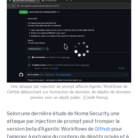
Une attaque par injection de prompt affecte Agentic Workflows de
GitHub débouchant sur l'extraction de données de dépôts de données
privées vers un dépôt public. (Crédit Noma)
Selon une dernière étude de Noma Security, une
attaque par injection de prompt peut tromper la
version beta d'Agentic Workflows de
Github
pour
l’amener à extraire du contenu de dépôts privés et à