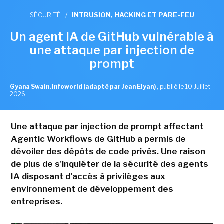
SÉCURITÉ
/
INTRUSION, HACKING ET PARE-FEU
Un agent IA de GitHub vulnérable à
une attaque par injection de
prompt
Gyana Swain, Infoworld (adapté par Jean Elyan)
,
publié le 10 Juillet
2026
Une attaque par injection de prompt affectant
Agentic Workflows de GitHub a permis de
dévoiler des dépôts de code privés. Une raison
de plus de s'inquiéter de la sécurité des agents
IA disposant d'accès à privilèges aux
environnement de développement des
entreprises.