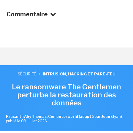
Commentaire
SÉCURITÉ
/
INTRUSION, HACKING ET PARE-FEU
Le ransomware The Gentlemen
perturbe la restauration des
données
Prasanth Aby Thomas, Computerworld (adapté par Jean Elyan)
,
publié le 09 Juillet 2026