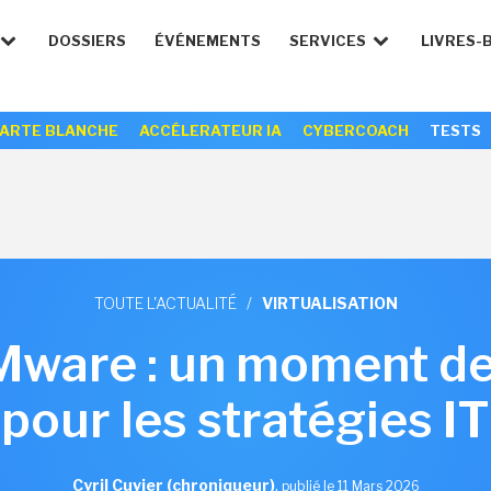
DOSSIERS
ÉVÉNEMENTS
SERVICES
LIVRES-
ARTE BLANCHE
ACCÉLERATEUR IA
CYBERCOACH
TESTS
TOUTE L'ACTUALITÉ
/
VIRTUALISATION
Mware : un moment de 
pour les stratégies IT
Cyril Cuvier (chroniqueur)
,
publié le 11 Mars 2026