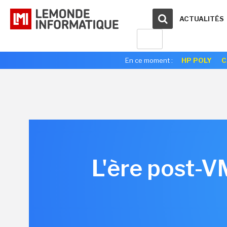
ACTUALITÉS
En ce moment :
HP POLY
C
L'ère post-V