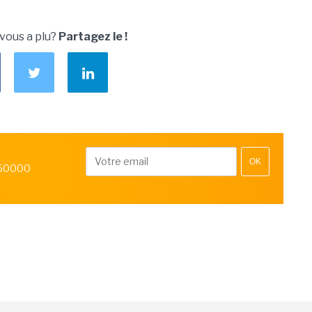
 vous a plu?
Partagez le !
OK
 50000