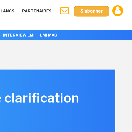
S'abonner
BLANCS
PARTENAIRES
INTERVIEW LMI
LMI MAG
clarification