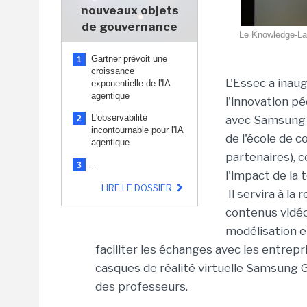
nouveaux objets
de gouvernance
Le Knowledge-Lab
Gartner prévoit une
1
croissance
L'Essec a inau
exponentielle de l'IA
agentique
l'innovation p
L'observabilité
avec Samsung 
2
incontournable pour l'IA
de l'école de 
agentique
partenaires), 
...
3
l'impact de la 
LIRE LE DOSSIER
Il servira à la
contenus vidéo
modélisation e
faciliter les échanges avec les entrep
casques de réalité virtuelle Samsung 
des professeurs.