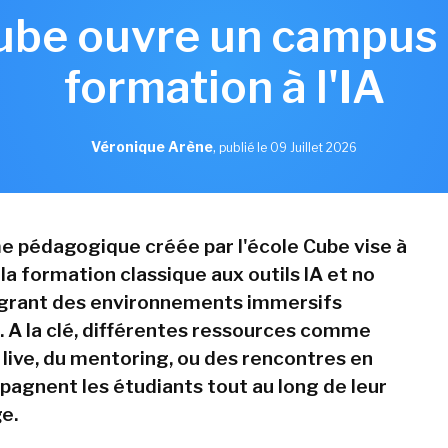
ube ouvre un campus 
formation à l'IA
Véronique Arène
,
publié le 09 Juillet 2026
e pédagogique créée par l'école Cube vise à
a formation classique aux outils IA et no
égrant des environnements immersifs
s. A la clé, différentes ressources comme
 live, du mentoring, ou des rencontres en
agnent les étudiants tout au long de leur
e.