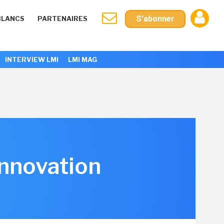
S'abonner
BLANCS
PARTENAIRES
INTERVIEW LMI
LMI MAG
innovation