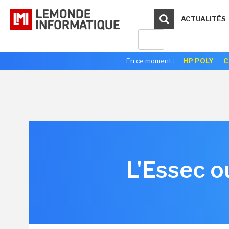
ACTUALITÉS
En ce moment :
HP POLY
C
L'Essec o