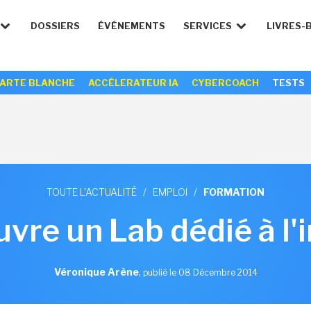
DOSSIERS
ÉVÉNEMENTS
SERVICES
LIVRES-
ARTE BLANCHE
ACCÉLERATEUR IA
CYBERCOACH
TESTS
TOUTE L'ACTUALITÉ
/
EMPLOI
/
FORMATION
uvre un Lab dédié à l'
Véronique Arène
,
publié le 08 Décembre 2014