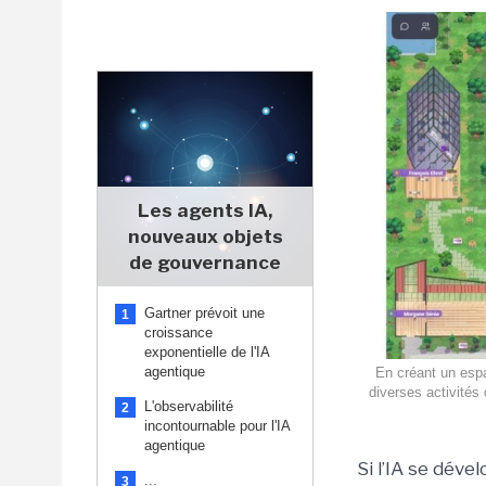
Les agents IA,
nouveaux objets
de gouvernance
Gartner prévoit une
1
croissance
exponentielle de l'IA
agentique
En créant un espa
diverses activités 
L'observabilité
2
incontournable pour l'IA
agentique
Si l’IA se déve
...
3