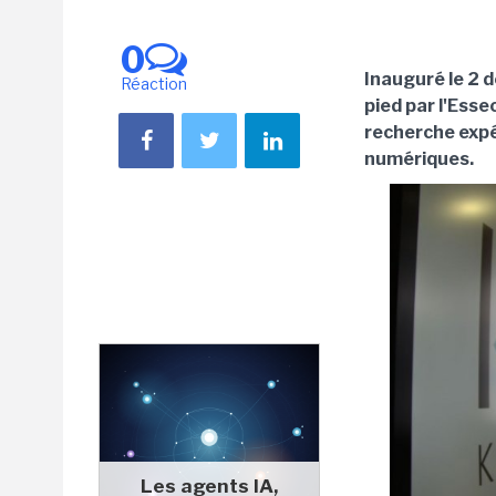
0
Inauguré le 2 
Réaction
pied par l'Ess
recherche expé
numériques.
Les agents IA,