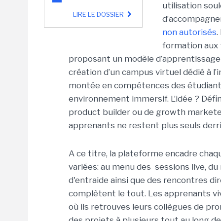
utilisation so
LIRE LE DOSSIER
d’accompagnem
non autorisés
.
formation aux 
proposant un modèle d’apprentissage q
création d’un campus virtuel dédié à l’i
montée en compétences des étudiants d
environnement immersif. L’idée ? Défi
product builder ou de growth marketer
apprenants ne restent plus seuls derr
A ce titre, la plateforme encadre ch
variées: au menu des sessions live, du
d'entraide ainsi que des rencontres di
complètent le tout.
Les apprenants vi
où ils retrouves leurs collègues de pr
des projets à plusieurs tout
au long de