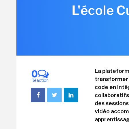
L'école C
La plateform
0
transformer l
Réaction
code en int
collaboratif
des sessions
vidéo accomp
apprentissag