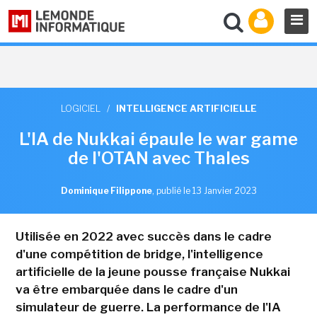
LOGICIEL
/
INTELLIGENCE ARTIFICIELLE
L'IA de Nukkai épaule le war game
de l'OTAN avec Thales
Dominique Filippone
,
publié le 13 Janvier 2023
Utilisée en 2022 avec succès dans le cadre
d'une compétition de bridge, l'intelligence
artificielle de la jeune pousse française Nukkai
va être embarquée dans le cadre d'un
simulateur de guerre. La performance de l'IA