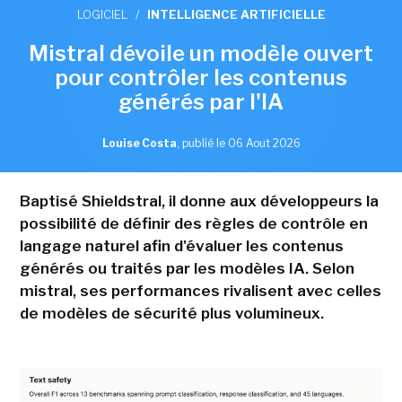
LOGICIEL
/
INTELLIGENCE ARTIFICIELLE
Mistral dévoile un modèle ouvert
pour contrôler les contenus
générés par l'IA
Louise Costa
,
publié le 06 Aout 2026
Baptisé Shieldstral, il donne aux développeurs la
possibilité de définir des règles de contrôle en
langage naturel afin d'évaluer les contenus
générés ou traités par les modèles IA. Selon
mistral, ses performances rivalisent avec celles
de modèles de sécurité plus volumineux.