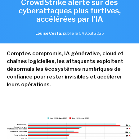
CrowdStrike alerte sur des
cyberattaques plus furtives,
accélérées par l'IA
Louise Costa
,
publié le 04 Aout 2026
Comptes compromis, IA générative, cloud et
chaînes logicielles, les attaquants exploitent
désormais les écosystèmes numériques de
confiance pour rester invisibles et accélérer
leurs opérations.