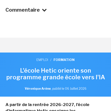
Commentaire
EMPLOI
/
FORMATION
L'école Hetic oriente son
programme grande école vers l'IA
Véronique Arène
,
publié le 06 Juillet 2026
A partir de la rentrée 2026-2027, l'école
d'informatique Hetic enseigne les