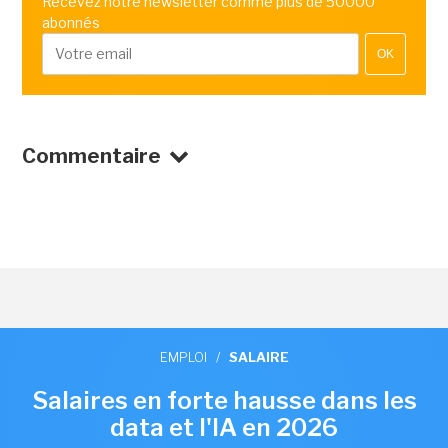
Recevez notre newsletter comme plus de 50000
abonnés
OK
Commentaire
EMPLOI
/
SALAIRE
Salaires en forte hausse dans les
data et l'IA en 2026