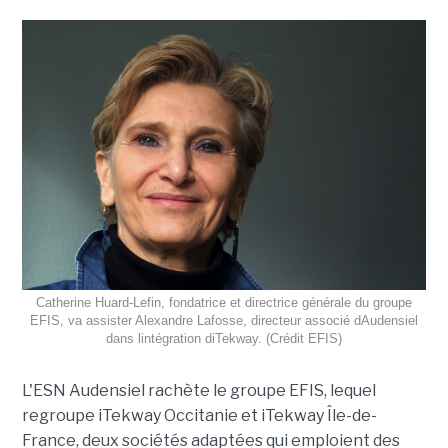
Catherine Huard-Lefin, fondatrice et directrice générale du groupe
EFIS, va assister Alexandre Lafosse, directeur associé dAudensiel
dans lintégration diTekway. (Crédit EFIS)
L'ESN Audensiel rachète le groupe EFIS, lequel
regroupe iTekway Occitanie et iTekway Île-de-
France, deux sociétés adaptées qui emploient des