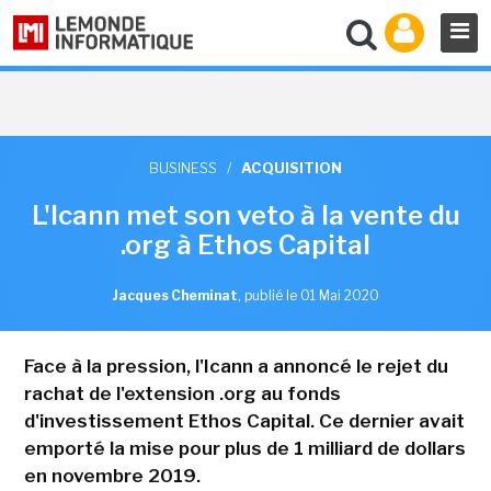
BUSINESS
/
ACQUISITION
L'Icann met son veto à la vente du
.org à Ethos Capital
Jacques Cheminat
,
publié le 01 Mai 2020
Face à la pression, l'Icann a annoncé le rejet du
rachat de l'extension .org au fonds
d'investissement Ethos Capital. Ce dernier avait
emporté la mise pour plus de 1 milliard de dollars
en novembre 2019.