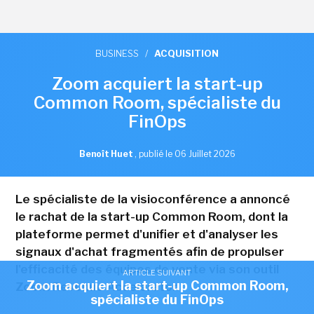
BUSINESS
/
ACQUISITION
Zoom acquiert la start-up
Common Room, spécialiste du
FinOps
Benoît Huet
,
publié le 06 Juillet 2026
Le spécialiste de la visioconférence a annoncé
le rachat de la start-up Common Room, dont la
plateforme permet d'unifier et d'analyser les
signaux d'achat fragmentés afin de propulser
l'efficacité des équipes de vente via son outil
ARTICLE SUIVANT
Zoom acquiert la start-up Common Room,
Zoom Revenue Accelerator.
spécialiste du FinOps