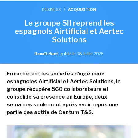
BUSINESS
/
ACQUISITION
Le groupe SII reprend les
espagnols Airtificial et Aertec
Solutions
Benoît Huet
,
publié le 08 Juillet 2026
En rachetant les sociétés d'ingénierie
espagnoles Airtificial et Aertec Solutions, le
groupe récupère 560 collaborateurs et
consolide sa présence en Europe, deux
semaines seulement après avoir repris une
partie des actifs de Centum T&S.