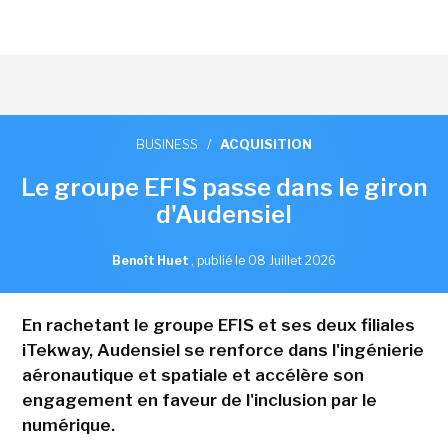
BUSINESS
/
ACQUISITION
Le groupe EFIS passe dans le giron
d'Audensiel
Benoît Huet
,
publié le 08 Juillet 2026
En rachetant le groupe EFIS et ses deux filiales
iTekway, Audensiel se renforce dans l'ingénierie
aéronautique et spatiale et accélère son
engagement en faveur de l'inclusion par le
numérique.