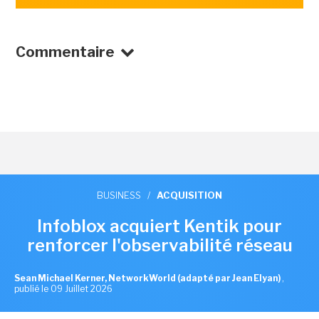
Commentaire
BUSINESS
/
ACQUISITION
Infoblox acquiert Kentik pour
renforcer l'observabilité réseau
Sean Michael Kerner, NetworkWorld (adapté par Jean Elyan)
,
publié le 09 Juillet 2026