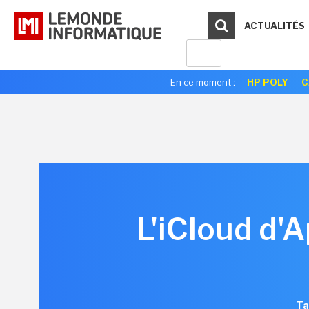
ACTUALITÉS
En ce moment :
HP POLY
C
L'iCloud d'A
Ta