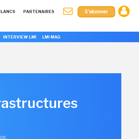
S'abonner
BLANCS
PARTENAIRES
INTERVIEW LMI
LMI MAG
frastructures
2011