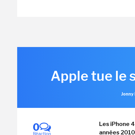
Apple tue le 
Jonny 
Les iPhone 4
0
années 2010,
Réaction