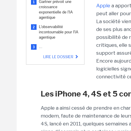
Gartner prévoit une
1
Apple
a apport
croissance
exponentielle de l'IA
peut aller pour
agentique
La société vie
L'observabilité
2
de ses plus an
incontournable pour l'IA
possibilité de 
agentique
critiques, elle
...
3
support assuré
LIRE LE DOSSIER
Encore aujourd
logicielles si
connectivité ce
Les iPhone 4, 4S et 5 c
Apple a ainsi cessé de prendre en cha
modem, faute de maintenance de leur
4S, lancé en 2011, quelques semaines a