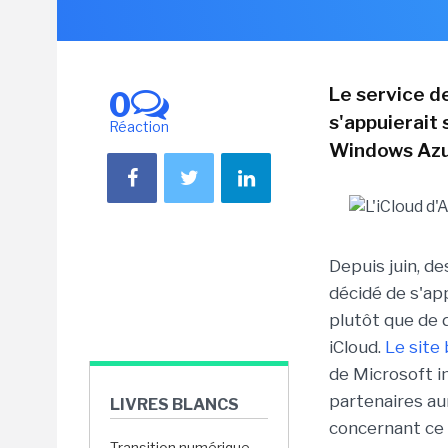
Le service d
0
s'appuierait 
Réaction
Windows Azu
Depuis juin, d
décidé de s'ap
plutôt que de 
iCloud.
Le site
de Microsoft i
partenaires au
LIVRES BLANCS
concernant ce 
Transition numérique