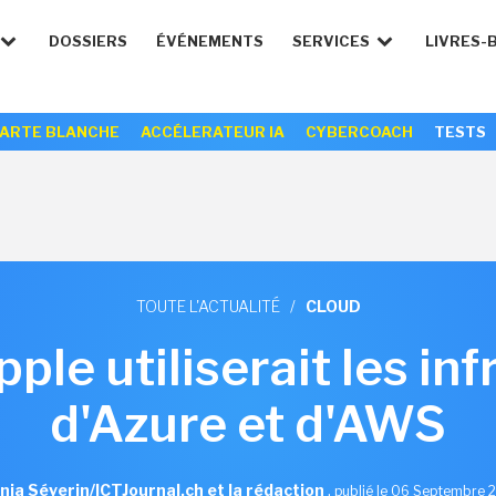
DOSSIERS
ÉVÉNEMENTS
SERVICES
LIVRES-
ARTE BLANCHE
ACCÉLERATEUR IA
CYBERCOACH
TESTS
TOUTE L'ACTUALITÉ
/
CLOUD
pple utiliserait les in
d'Azure et d'AWS
nia Séverin/ICTJournal.ch et la rédaction
,
publié le 06 Septembre 