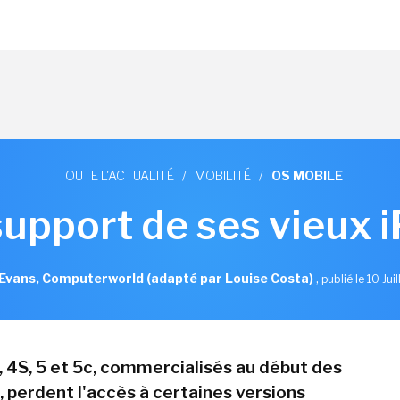
TOUTE L'ACTUALITÉ
/
MOBILITÉ
/
OS MOBILE
support de ses vieux 
Evans, Computerworld (adapté par Louise Costa)
,
publié le 10 Jui
, 4S, 5 et 5c, commercialisés au début des
 perdent l'accès à certaines versions