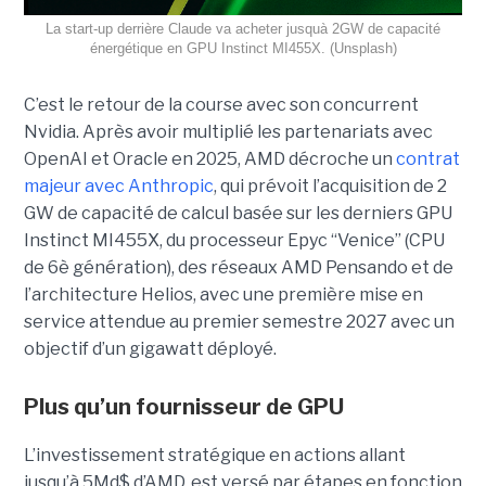
La start-up derrière Claude va acheter jusquà 2GW de capacité
énergétique en GPU Instinct MI455X. (Unsplash)
C’est le retour de la course avec son concurrent
Nvidia.
Après avoir multiplié les partenariats avec
OpenAI et Oracle en 2025, AMD décroche un
contrat
majeur avec Anthropic
, qui prévoit l’acquisition de 2
GW de capacité de calcul basée sur les derniers GPU
Instinct MI455X, du
processeur
Epyc
“Venice” (CPU
de 6è génération), des réseaux
AMD Pensando
et de
l’architecture Helios, avec une première mise en
service attendue au premier semestre 2027 avec un
objectif d’un gigawatt déployé.
Plus qu’un fournisseur de GPU
L’investissement stratégique en actions allant
jusqu’à 5Md$ d’AMD, est versé par étapes en fonction