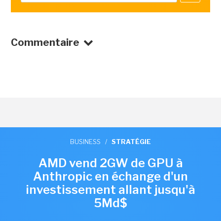
Commentaire
BUSINESS
/
STRATÉGIE
AMD vend 2GW de GPU à
Anthropic en échange d'un
investissement allant jusqu'à
5Md$