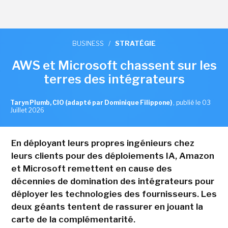
BUSINESS
/
STRATÉGIE
AWS et Microsoft chassent sur les
terres des intégrateurs
Taryn Plumb, CIO (adapté par Dominique Filippone)
,
publié le 03
Juillet 2026
En déployant leurs propres ingénieurs chez
leurs clients pour des déploiements IA, Amazon
et Microsoft remettent en cause des
décennies de domination des intégrateurs pour
déployer les technologies des fournisseurs. Les
deux géants tentent de rassurer en jouant la
carte de la complémentarité.