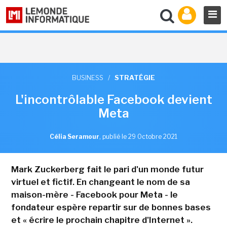
BUSINESS
/
STRATÉGIE
L'incontrôlable Facebook devient
Meta
Célia Seramour
,
publié le 29 Octobre 2021
Mark Zuckerberg fait le pari d'un monde futur
virtuel et fictif. En changeant le nom de sa
maison-mère - Facebook pour Meta - le
fondateur espère repartir sur de bonnes bases
et « écrire le prochain chapitre d'Internet ».