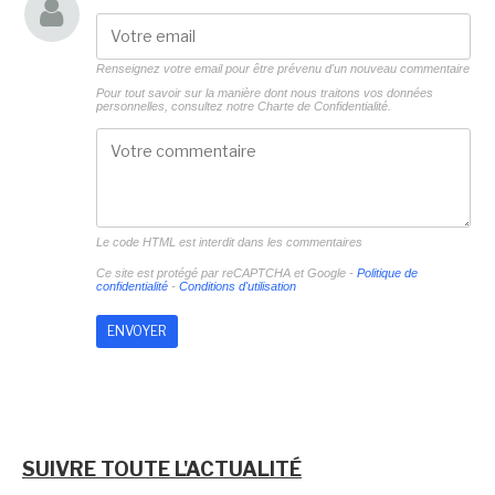
Renseignez votre email pour être prévenu d'un nouveau commentaire
Pour tout savoir sur la manière dont nous traitons vos données
personnelles, consultez notre
Charte de Confidentialité.
Le code HTML est interdit dans les commentaires
Ce site est protégé par reCAPTCHA et Google -
Politique de
confidentialité
-
Conditions d'utilisation
SUIVRE TOUTE L'ACTUALITÉ