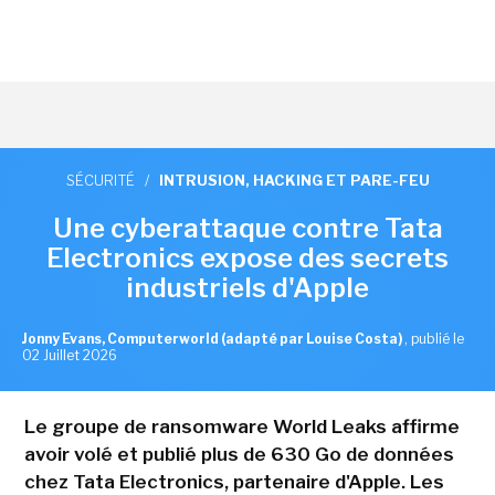
SÉCURITÉ
/
INTRUSION, HACKING ET PARE-FEU
Une cyberattaque contre Tata
Electronics expose des secrets
industriels d'Apple
Jonny Evans, Computerworld (adapté par Louise Costa)
,
publié le
02 Juillet 2026
Le groupe de ransomware World Leaks affirme
avoir volé et publié plus de 630 Go de données
chez Tata Electronics, partenaire d'Apple. Les