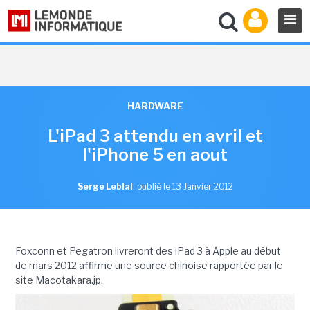
HARDWARE
L'iPad 3 attendu en avril et
l'iPhone 5 en aout
Serge Leblal
,
publié le 13 Janvier 2012
Foxconn et Pegatron livreront des iPad 3 à Apple au début
de mars 2012 affirme une source chinoise rapportée par le
site Macotakara.jp.