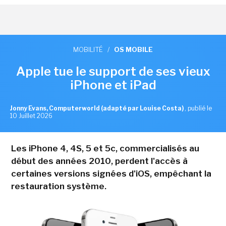
MOBILITÉ
/
OS MOBILE
Apple tue le support de ses vieux
iPhone et iPad
Jonny Evans, Computerworld (adapté par Louise Costa)
,
publié le
10 Juillet 2026
Les iPhone 4, 4S, 5 et 5c, commercialisés au
début des années 2010, perdent l'accès à
certaines versions signées d'iOS, empêchant la
restauration système.