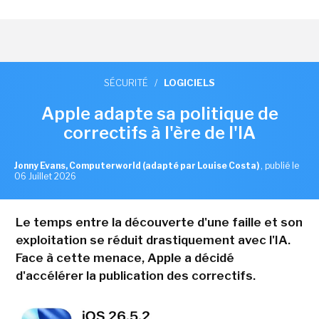
SÉCURITÉ
/
LOGICIELS
Apple adapte sa politique de
correctifs à l'ère de l'IA
Jonny Evans, Computerworld (adapté par Louise Costa)
,
publié le
06 Juillet 2026
Le temps entre la découverte d'une faille et son
exploitation se réduit drastiquement avec l'IA.
Face à cette menace, Apple a décidé
d'accélérer la publication des correctifs.