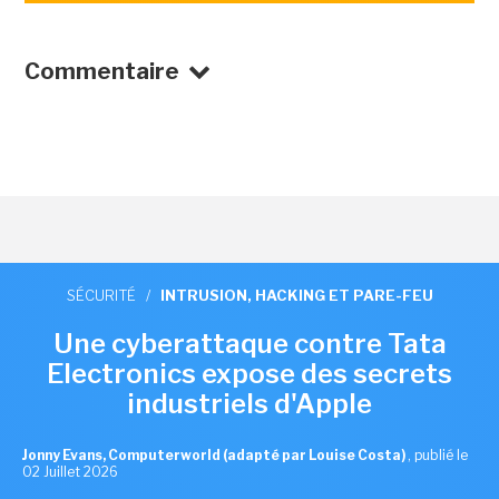
Commentaire
SÉCURITÉ
/
INTRUSION, HACKING ET PARE-FEU
Une cyberattaque contre Tata
Electronics expose des secrets
industriels d'Apple
Jonny Evans, Computerworld (adapté par Louise Costa)
,
publié le
02 Juillet 2026