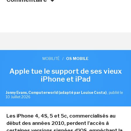
MOBILITÉ
/
OS MOBILE
Apple tue le support de ses vieux
iPhone et iPad
Jonny Evans, Computerworld (adapté par Louise Costa)
,
publié le
10 Juillet 2026
Les iPhone 4, 4S, 5 et 5c, commercialisés au
début des années 2010, perdent l'accès à
certaines versions signées d'iOS, empêchant la