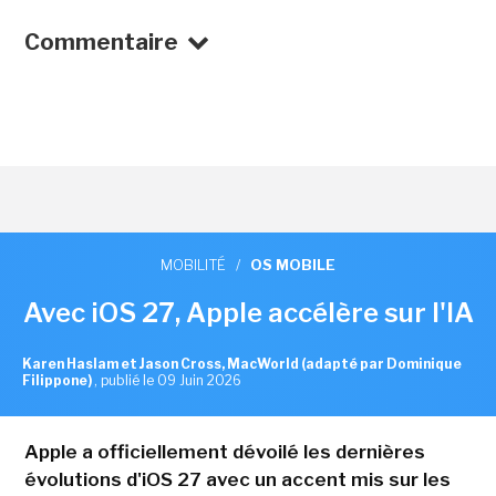
Commentaire
MOBILITÉ
/
OS MOBILE
Avec iOS 27, Apple accélère sur l'IA
Karen Haslam et Jason Cross, MacWorld (adapté par Dominique
Filippone)
,
publié le 09 Juin 2026
Apple a officiellement dévoilé les dernières
évolutions d'iOS 27 avec un accent mis sur les