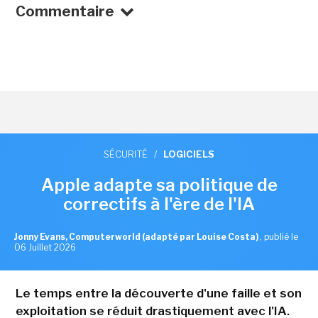
Commentaire
SÉCURITÉ
/
LOGICIELS
Apple adapte sa politique de
correctifs à l'ère de l'IA
Jonny Evans, Computerworld (adapté par Louise Costa)
,
publié le
06 Juillet 2026
Le temps entre la découverte d'une faille et son
exploitation se réduit drastiquement avec l'IA.