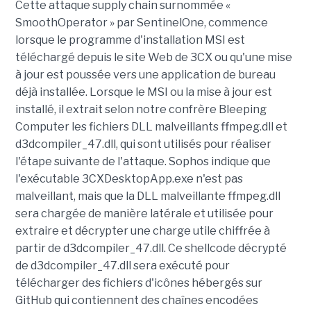
Cette attaque supply chain surnommée «
SmoothOperator » par SentinelOne, commence
lorsque le programme d'installation MSI est
téléchargé depuis le site Web de 3CX ou qu'une mise
à jour est poussée vers une application de bureau
déjà installée. Lorsque le MSI ou la mise à jour est
installé, il extrait selon notre confrère Bleeping
Computer les fichiers DLL malveillants ffmpeg.dll et
d3dcompiler_47.dll, qui sont utilisés pour réaliser
l'étape suivante de l'attaque. Sophos indique que
l'exécutable 3CXDesktopApp.exe n'est pas
malveillant, mais que la DLL malveillante ffmpeg.dll
sera chargée de manière latérale et utilisée pour
extraire et décrypter une charge utile chiffrée à
partir de d3dcompiler_47.dll. Ce shellcode décrypté
de d3dcompiler_47.dll sera exécuté pour
télécharger des fichiers d'icônes hébergés sur
GitHub qui contiennent des chaînes encodées