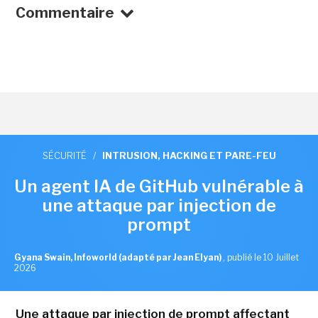
Commentaire
SÉCURITÉ
/
INTRUSION, HACKING ET PARE-FEU
Un agent IA de GitHub vulnérable à
une attaque par injection de
prompt
Gyana Swain, Infoworld (adapté par Jean Elyan)
,
publié le 10 Juillet
2026
Une attaque par injection de prompt affectant