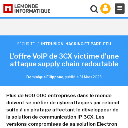
SÉCURITÉ
/
INTRUSION, HACKING ET PARE-FEU
L'offre VoIP de 3CX victime d'une
attaque supply chain redoutable
Dominique Filippone
,
publié le 31 Mars 2023
Plus de 600 000 entreprises dans le monde
doivent se méfier de cyberattaques par rebond
suite à un piratage affectant le développeur de
la solution de communication IP 3CX. Les
versions compromises de sa solution Electron