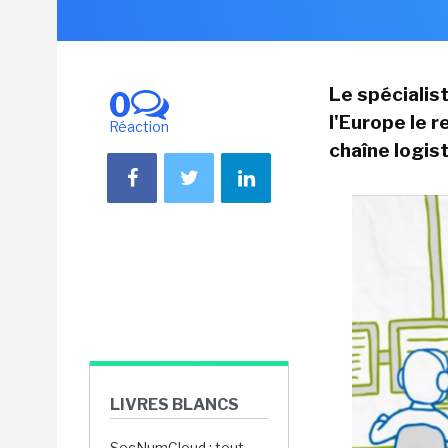
Le spécialis
0
l'Europe le r
Réaction
chaîne logis
LIVRES BLANCS
SecNumCloud : tout