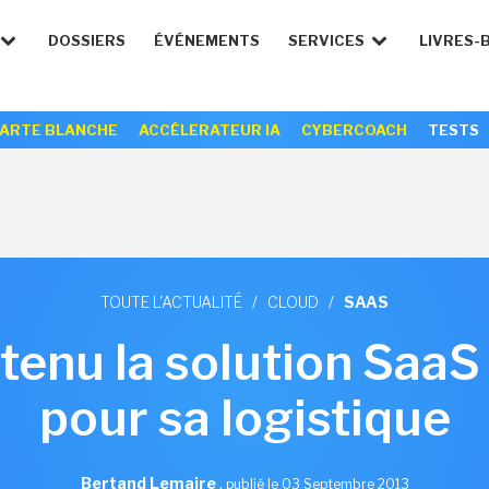
DOSSIERS
ÉVÉNEMENTS
SERVICES
LIVRES-
ARTE BLANCHE
ACCÉLERATEUR IA
CYBERCOACH
TESTS
TOUTE L'ACTUALITÉ
/
CLOUD
/
SAAS
retenu la solution Saa
pour sa logistique
Bertand Lemaire
,
publié le 03 Septembre 2013