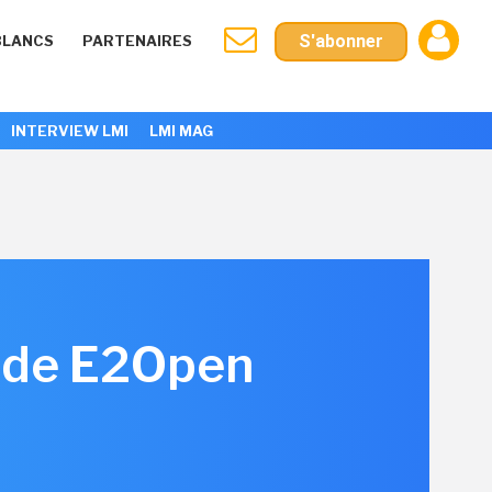
S'abonner
BLANCS
PARTENAIRES
INTERVIEW LMI
LMI MAG
S de E2Open