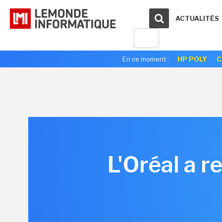
ACTUALITÉS
En ce moment :
HP POLY
C
L'Oréal a 