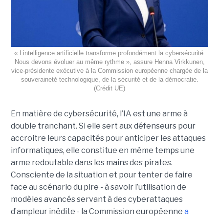
« Lintelligence artificielle transforme profondément la cybersécurité.
Nous devons évoluer au même rythme », assure Henna Virkkunen,
vice-présidente exécutive à la Commission européenne chargée de la
souveraineté technologique, de la sécurité et de la démocratie.
(Crédit UE)
En matière de cybersécurité, l’IA est une arme à
double tranchant. Si elle sert aux défenseurs pour
accroitre leurs capacités pour anticiper les attaques
informatiques, elle constitue en même temps une
arme redoutable dans les mains des pirates.
Consciente de la situation et pour tenter de faire
face au scénario du pire - à savoir l’utilisation de
modèles avancés servant à des cyberattaques
d’ampleur inédite - la Commission européenne
a