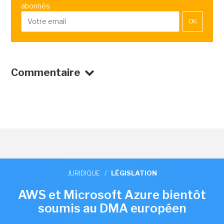
abonnés
OK
Commentaire
JURIDIQUE
/
LÉGISLATION
AWS et Microsoft Azure bientôt
soumis au DMA européen