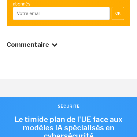
abonnés
OK
Commentaire
SÉCURITÉ
Le timide plan de l'UE face aux
modèles IA spécialisés en
cybersécurité