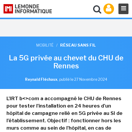
MOBILITÉ
/
RÉSEAU SANS FIL
La 5G privée au chevet du CHU de
Rennes
Reynald Fléchaux
,
publié le 27 Novembre 2024
L'IRT b<>com a accompagné le CHU de Rennes
pour tester l'installation en 24 heures d'un
hôpital de campagne relié en 5G privée au SI de
l'établissement. Objectif : fonctionner hors les
murs comme au sein de l'hôpital, en cas de