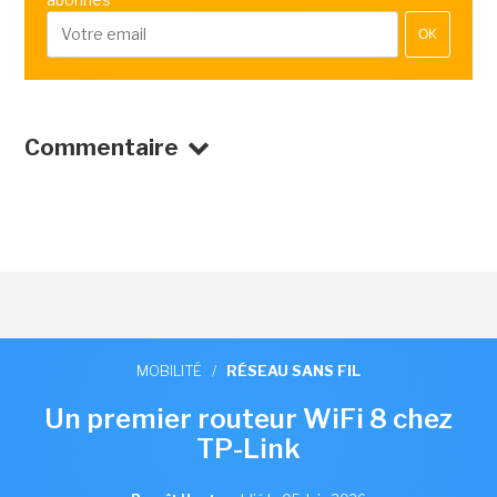
OK
Commentaire
MOBILITÉ
/
RÉSEAU SANS FIL
Un premier routeur WiFi 8 chez
TP-Link