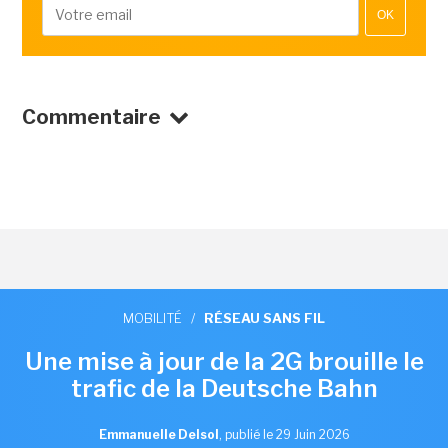
OK
Commentaire
MOBILITÉ
/
RÉSEAU SANS FIL
Une mise à jour de la 2G brouille le
trafic de la Deutsche Bahn
Emmanuelle Delsol
,
publié le 29 Juin 2026