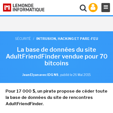
SÉCURITÉ
/
INTRUSION, HACKING ET PARE-FEU
La base de données du site
AdultFriendFinder vendue pour 70
bitcoins
Jean Elyan avec IDG NS
,
publié le 26 Mai 2015
Pour 17 000 $, un pirate propose de céder toute
la base de données du site de rencontres
AdultFriendFinder.