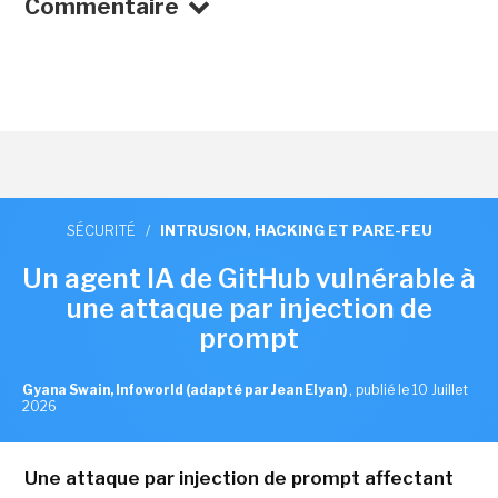
Commentaire
SÉCURITÉ
/
INTRUSION, HACKING ET PARE-FEU
Un agent IA de GitHub vulnérable à
une attaque par injection de
prompt
Gyana Swain, Infoworld (adapté par Jean Elyan)
,
publié le 10 Juillet
2026
Une attaque par injection de prompt affectant