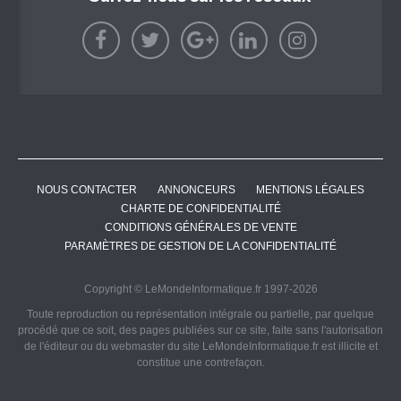
NOUS CONTACTER
ANNONCEURS
MENTIONS LÉGALES
CHARTE DE CONFIDENTIALITÉ
CONDITIONS GÉNÉRALES DE VENTE
PARAMÈTRES DE GESTION DE LA CONFIDENTIALITÉ
Copyright © LeMondeInformatique.fr 1997-2026
Toute reproduction ou représentation intégrale ou partielle, par quelque
procédé que ce soit, des pages publiées sur ce site, faite sans l'autorisation
de l'éditeur ou du webmaster du site LeMondeInformatique.fr est illicite et
constitue une contrefaçon.