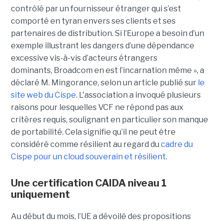
contrôlé par un fournisseur étranger qui s’est
comporté en tyran envers ses clients et ses
partenaires de distribution. Si l’Europe a besoin d’un
exemple illustrant les dangers d’une dépendance
excessive vis-à-vis d’acteurs étrangers
dominants, Broadcom en est l’incarnation même », a
déclaré M. Mingorance, selon un article publié sur
le
site web du C
ispe
.
L'association a invoqué plusieurs
raisons pour lesquelles VCF ne répond pas aux
critères requis, soulignant en particulier son manque
de portabilité. Cela signifie qu’il ne peut être
considéré comme résilient au regard du
cadre du
C
ispe
pour un cloud souverain et résilient
.
Une certification CAIDA niveau 1
uniquement
Au début du mois, l’UE a dévoilé des propositions