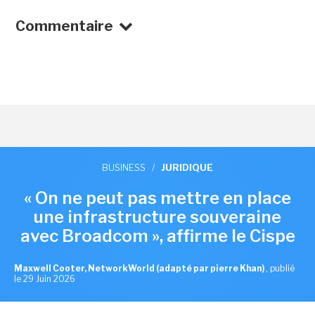
Commentaire
BUSINESS
/
JURIDIQUE
« On ne peut pas mettre en place
une infrastructure souveraine
avec Broadcom », affirme le Cispe
Maxwell Cooter, NetworkWorld (adapté par pierre Khan)
,
publié
le 29 Juin 2026