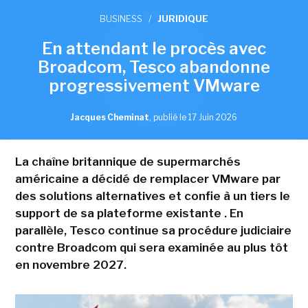
BUSINESS
/
JURIDIQUE
En attendant le procès avec
Broadcom, Tesco abandonne
progressivement VMware
Jacques Cheminat
,
publié le 17 Juin 2026
La chaîne britannique de supermarchés
américaine a décidé de remplacer VMware par
des solutions alternatives et confie à un tiers le
support de sa plateforme existante . En
parallèle, Tesco continue sa procédure judiciaire
contre Broadcom qui sera examinée au plus tôt
en novembre 2027.