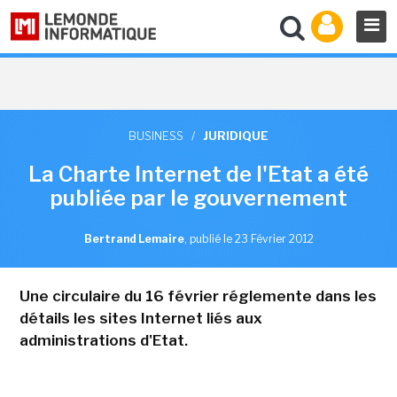
BUSINESS
/
JURIDIQUE
La Charte Internet de l'Etat a été
publiée par le gouvernement
Bertrand Lemaire
,
publié le 23 Février 2012
Une circulaire du 16 février réglemente dans les
détails les sites Internet liés aux
administrations d'Etat.