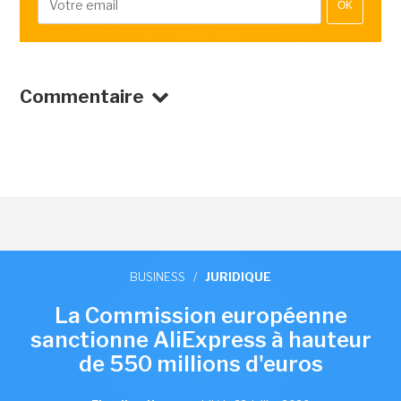
OK
Commentaire
BUSINESS
/
JURIDIQUE
La Commission européenne
sanctionne AliExpress à hauteur
de 550 millions d'euros