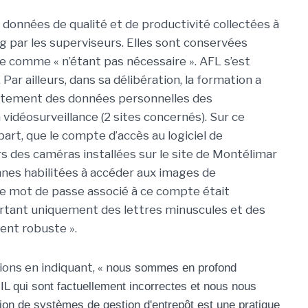
 données de qualité et de productivité collectées à
ng par les superviseurs. Elles sont conservées
re comme « n’étant pas nécessaire ». AFL s’est
Par ailleurs, dans sa délibération, la formation a
raitement des données personnelles des
a vidéosurveillance (2 sites concernés). Sur ce
 part, que le compte d’accès au logiciel de
rs des caméras installées sur le site de Montélimar
nes habilitées à accéder aux images de
e le mot de passe associé à ce compte était
rtant uniquement des lettres minuscules et des
ment robuste ».
ns en indiquant, « n
ous sommes en profond
L qui sont factuellement incorrectes et nous nous
sation de systèmes de gestion d'entrepôt est une pratique