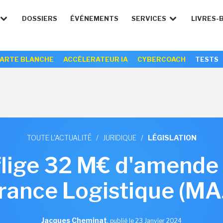
DOSSIERS
ÉVÉNEMENTS
SERVICES
LIVRES-
ARTE BLANCHE
ACCÉLERATEUR IA
CYBERCOACH
TESTS
TOUTE L'ACTUALITÉ
/
JURIDIQUE
/
LÉGISLATION
nflige 32 M€ d'amend
rance Logistique (MA
Jacques Cheminat
,
publié le 23 Janvier 2024