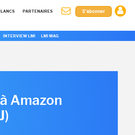
S'abonner
BLANCS
PARTENAIRES
INTERVIEW LMI
LMI MAG
e à Amazon
J)