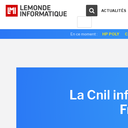
ACTUALITÉS
En ce moment :
HP POLY
C
La Cnil i
F