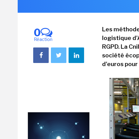
Les méthodes 
0
logistique d
Réaction
RGPD. La Cni
société écop
d'euros pour 