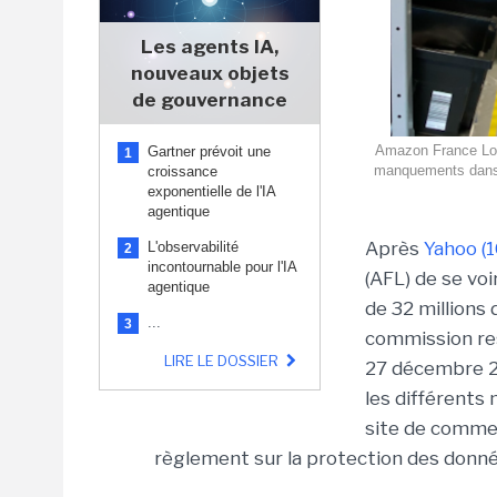
Les agents IA,
nouveaux objets
de gouvernance
Amazon France Logi
Gartner prévoit une
1
manquements dans l
croissance
exponentielle de l'IA
agentique
Après
Yahoo (
L'observabilité
2
incontournable pour l'IA
(AFL) de se voi
agentique
de 32 millions 
...
3
commission res
LIRE LE DOSSIER
27 décembre 2
les différents 
site de commer
règlement sur la protection des donn