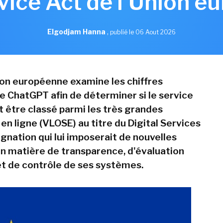
rvice Act de l'Union e
Elgodjam Hanna
,
publié le 06 Aout 2026
n européenne examine les chiffres
e ChatGPT afin de déterminer si le service
t être classé parmi les très grandes
en ligne (VLOSE) au titre du Digital Services
gnation qui lui imposerait de nouvelles
en matière de transparence, d'évaluation
et de contrôle de ses systèmes.