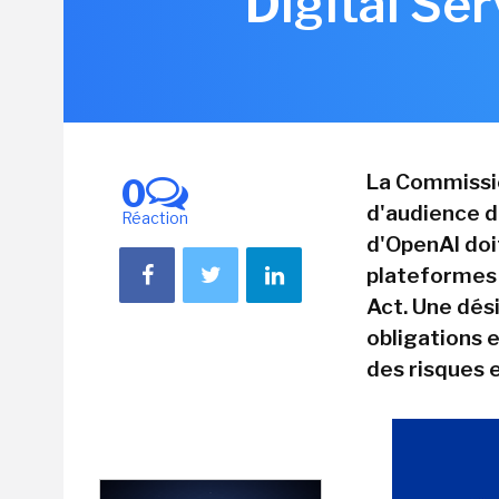
Digital Se
La Commissio
0
d'audience d
Réaction
d'OpenAI doi
plateformes 
Act. Une dési
obligations 
des risques 