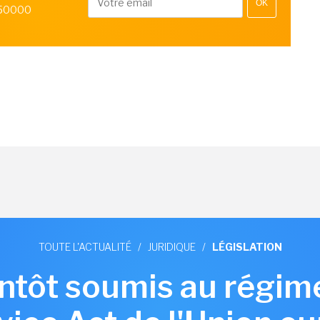
OK
 50000
TOUTE L'ACTUALITÉ
/
JURIDIQUE
/
LÉGISLATION
tôt soumis au régim