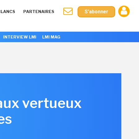
S'abonner
BLANCS
PARTENAIRES
INTERVIEW LMI
LMI MAG
iaux vertueux
es