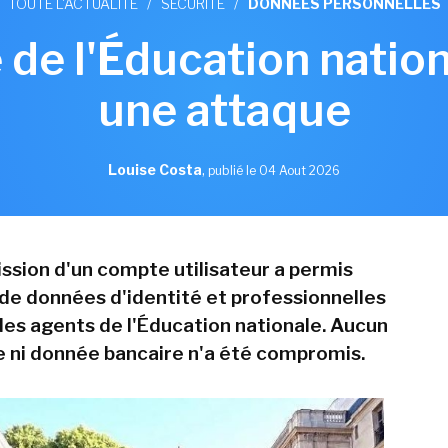
TOUTE L'ACTUALITÉ
/
SÉCURITÉ
/
DONNÉES PERSONNELLES
 de l'Éducation nation
une attaque
Louise Costa
,
publié le 04 Aout 2026
sion d'un compte utilisateur a permis
n de données d'identité et professionnelles
es agents de l'Éducation nationale. Aucun
 ni donnée bancaire n'a été compromis.