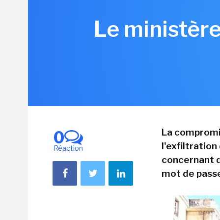
Le ministère
La compromis
0
l'exfiltratio
Réaction
concernant d
mot de passe