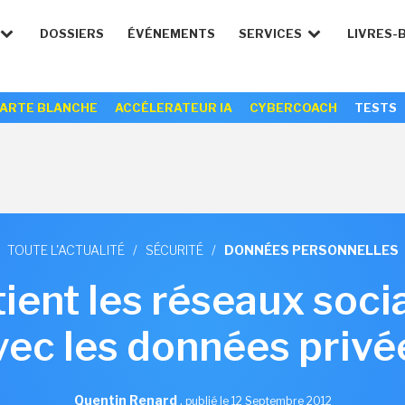
DOSSIERS
ÉVÉNEMENTS
SERVICES
LIVRES-
ARTE BLANCHE
ACCÉLERATEUR IA
CYBERCOACH
TESTS
TOUTE L'ACTUALITÉ
/
SÉCURITÉ
/
DONNÉES PERSONNELLES
ient les réseaux soc
vec les données privé
Quentin Renard
,
publié le 12 Septembre 2012