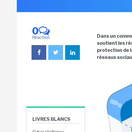
0
Dans un commu
Réaction
soutient les r
protection de l
réseaux sociau
LIVRES BLANCS
Cyber-résilience