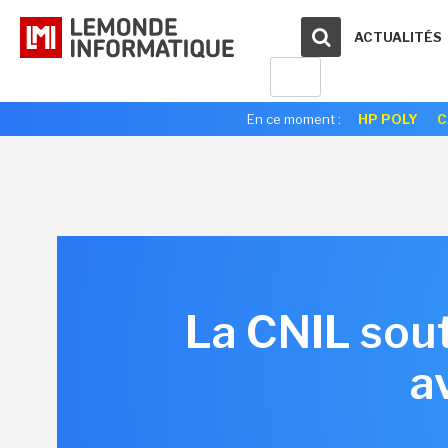
ACTUALITÉS
En ce moment :
HP POLY
C
La CNIL sout
a